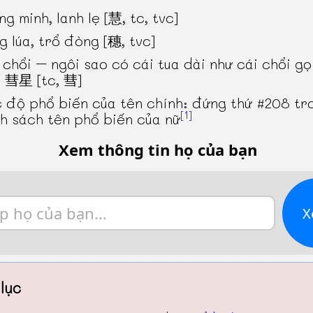
ng minh, lanh lẹ [慧, tc, tvc]
g lúa, trổ đòng [穗, tvc]
 chổi – ngôi sao có cái tua dài như cái chổi gọi
h 彗星 [tc, 彗]
 độ phổ biến của tên chính: đứng thứ #208 tr
[1]
h sách tên phổ biến của nữ
Xem thông tin họ của bạn
X
lục