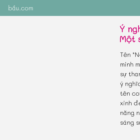
bầu.com
Ý ng
Một 
Tên "N
minh m
sự tha
ý nghĩ
tên co
xinh đ
năng n
sáng s