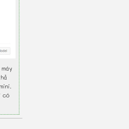
 máy
khả
mini.
ì có