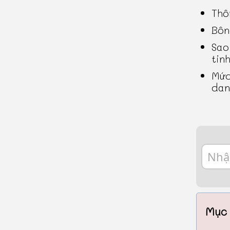
Thô
Bôn
Sao
tin
Mức
dan
Mục 