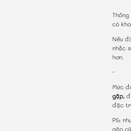
Thống 
có kho
Nếu đị
nhắc s
hơn.
-
Mức độ
gặp
, 
đặc tr
PS: nh
gặp cũ