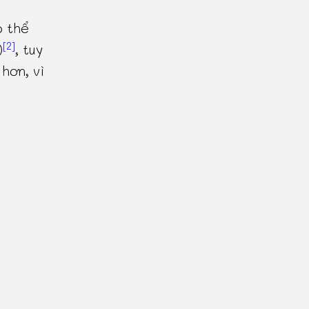
 thể
[2]
)
, tuy
hơn, vì