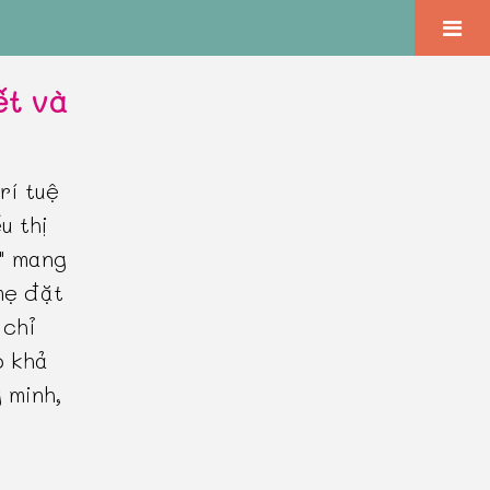
ết và
rí tuệ
u thị
ệ" mang
 mẹ đặt
 chỉ
ó khả
 minh,