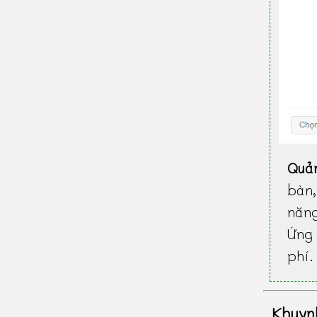
Quả
bàn
năn
Ứng 
phí.
Khuyn