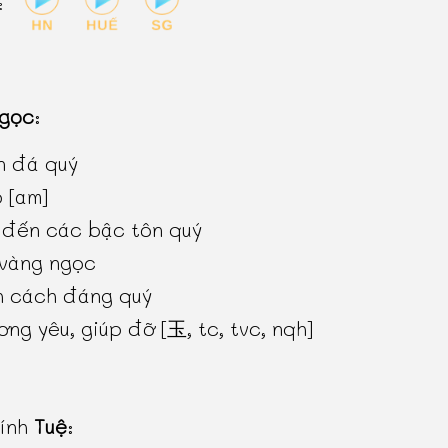
:
gọc
:
n đá quý
 [am]
 đến các bậc tôn quý
 vàng ngọc
h cách đáng quý
ơng yêu, giúp đỡ [玉, tc, tvc, nqh]
hính
Tuệ
: