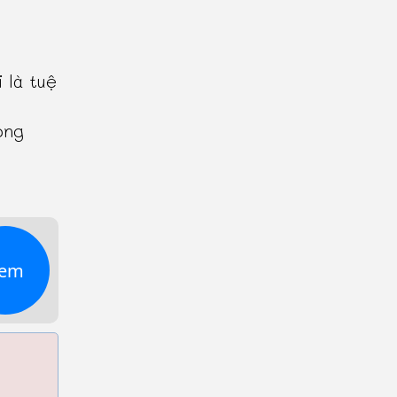
 là tuệ
ong
em