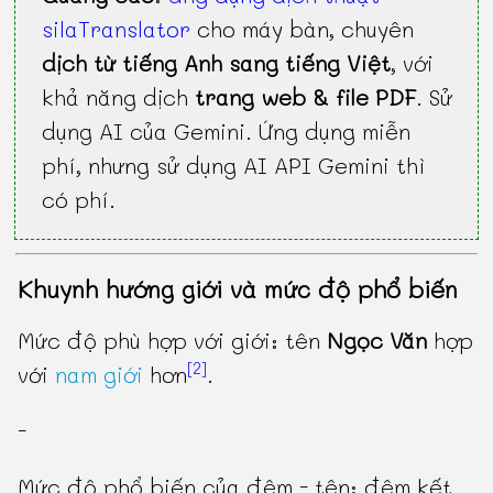
silaTranslator
cho máy bàn, chuyên
dịch từ tiếng Anh sang tiếng Việt
, với
khả năng dịch
trang web & file PDF
. Sử
dụng AI của Gemini. Ứng dụng miễn
phí, nhưng sử dụng AI API Gemini thì
có phí.
Khuynh hướng giới và mức độ phổ biến
Mức độ phù hợp với giới: tên
Ngọc Văn
hợp
[2]
với
nam giới
hơn
.
-
Mức độ phổ biến của đệm - tên: đệm kết