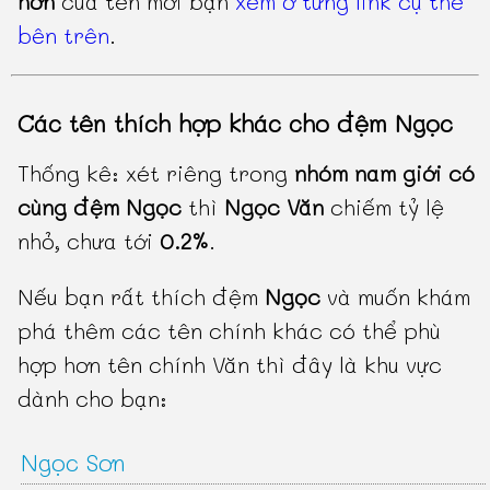
hơn
của tên mời bạn
xem ở từng link cụ thể
bên trên
.
Các tên thích hợp khác cho đệm Ngọc
Thống kê: xét riêng trong
nhóm nam giới có
cùng đệm Ngọc
thì
Ngọc Văn
chiếm tỷ lệ
nhỏ, chưa tới
0.2%
.
Nếu bạn rất thích đệm
Ngọc
và muốn khám
phá thêm các tên chính khác có thể phù
hợp hơn tên chính Văn thì đây là khu vực
dành cho bạn:
Ngọc Sơn