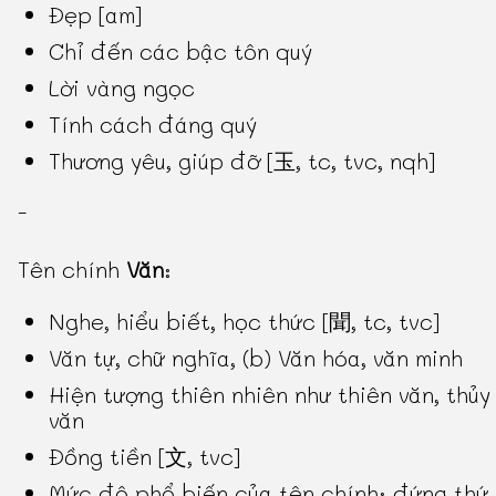
Đẹp [am]
Chỉ đến các bậc tôn quý
Lời vàng ngọc
Tính cách đáng quý
Thương yêu, giúp đỡ [玉, tc, tvc, nqh]
-
Tên chính
Văn
:
Nghe, hiểu biết, học thức [聞, tc, tvc]
Văn tự, chữ nghĩa, (b) Văn hóa, văn minh
Hiện tượng thiên nhiên như thiên văn, thủy
văn
Đồng tiền [文, tvc]
Mức độ phổ biến của tên chính: đứng thứ