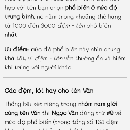
hợp với tên bạn chọn
phổ biến ở mức độ
trung bình
, nó nằm trong khoảng thứ hạng
từ 1000 đến 3000
đệm - tên
phổ biến
nhất.
Ưu điểm
: mức độ phổ biến này nhìn chung
khá tốt, vì
đệm - tên
vẫn thường ổn và hiếm
khi trùng với người khác.
Các đệm, lót hay cho tên Văn
Thống kê: xét riêng trong
nhóm nam giới
cùng tên Văn
thì
Ngọc Văn
đứng thứ
#9
về
mức độ phổ biến (trong tổng số 163 đệm