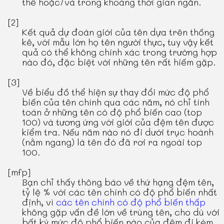
thể hoặc/và trong khoảng thời gian ngắn.
[2]
Kết quả dự đoán giới của tên dựa trên thống
kê, với mẫu lớn họ tên người thực, tuy vậy kết
quả có thể không chính xác trong trường hợp
nào đó, đặc biệt với những tên rất hiếm gặp.
[3]
Về biểu đồ thể hiện sự thay đổi mức độ phổ
biến của tên chính qua các năm, nó chỉ tính
toán ở những tên có độ phổ biến cao (top
100) và tương ứng với giới của đệm tên được
kiểm tra. Nếu năm nào nó đi dưới trục hoành
(nằm ngang) là tên đó đã rơi ra ngoài top
100.
[mfp]
Bạn chỉ thấy thông báo về thứ hạng đệm tên,
tỷ lệ % với các tên chính có độ phổ biến nhất
định, vì
các tên chính có độ phổ biến thấp
không gặp vấn đề lớn về trùng tên, cho dù với
bất kỳ mức độ phổ biến nào của đệm đi kèm