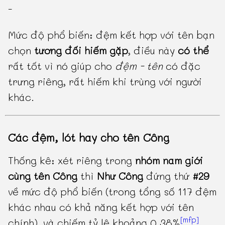
-
Mức độ phổ biến: đệm kết hợp với tên bạn
chọn
tương đối hiếm gặp
, điều này
có thể
rất tốt vì nó giúp cho
đệm - tên
có đặc
trưng riêng, rất hiếm khi trùng với người
khác.
Các đệm, lót hay cho tên Công
Thống kê: xét riêng trong
nhóm nam giới
cùng tên Công
thì
Như Công
đứng thứ
#29
về mức độ phổ biến (trong tổng số 117 đệm
khác nhau có khả năng kết hợp với tên
[mfp]
chính), và chiếm tỷ lệ khoảng 0.38%
.