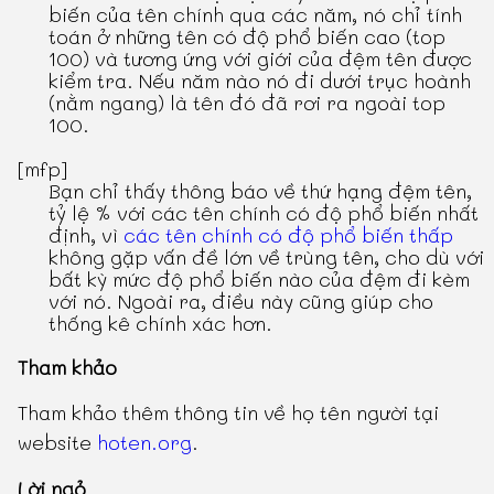
biến của tên chính qua các năm, nó chỉ tính
toán ở những tên có độ phổ biến cao (top
100) và tương ứng với giới của đệm tên được
kiểm tra. Nếu năm nào nó đi dưới trục hoành
(nằm ngang) là tên đó đã rơi ra ngoài top
100.
[mfp]
Bạn chỉ thấy thông báo về thứ hạng đệm tên,
tỷ lệ % với các tên chính có độ phổ biến nhất
định, vì
các tên chính có độ phổ biến thấp
không gặp vấn đề lớn về trùng tên, cho dù với
bất kỳ mức độ phổ biến nào của đệm đi kèm
với nó. Ngoài ra, điều này cũng giúp cho
thống kê chính xác hơn.
Tham khảo
Tham khảo thêm thông tin về họ tên người tại
website
hoten.org
.
Lời ngỏ