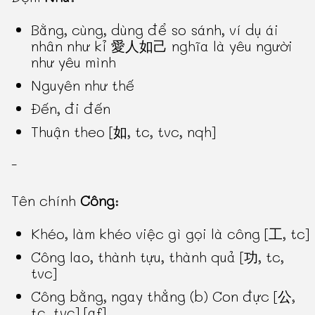
Bằng, cùng, dùng để so sánh, ví dụ ái
nhân như kỉ 愛人如己 nghĩa là yêu người
như yêu mình
Nguyên như thế
Đến, đi đến
Thuận theo [如, tc, tvc, nqh]
-
Tên chính
Công
:
Khéo, làm khéo việc gì gọi là công [工, tc]
Công lao, thành tựu, thành quả [功, tc,
tvc]
Công bằng, ngay thẳng (b) Con đực [公,
tc, tvc] [af]