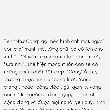
Tên "Như Công" gợi nên hình ảnh một người
con trai mạnh mẽ, vững chãi và có ích cho
xã hội. "Như" mang ý nghĩa là "giống như",
"tựa như", thể hiện mong muốn con sẽ có
những phẩm chất tốt đẹp. "Công" ở đây
thường được hiểu là "công lao", "công
trạng", hoặc "công việc", gửi gắm kỳ vọng
con sẽ là người có đóng góp, có ích cho
cộng đồng và được mọi người yêu quý, kính
trọng. Ba mẹ đặt tên con là Như Công,