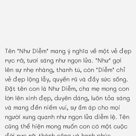
Tên "Như Diễm" mang ý nghĩa về một vẻ đẹp
rực rỡ, tươi sáng như ngọn lửa. "Như" gợi
lên sự nhẹ nhàng, thanh tú, còn "Diễm" chỉ
vẻ đẹp lộng lẫy, quyến rũ và đầy sức sống.
Đặt tên con là Như Diễm, cha mẹ mong con
lớn lên xinh đẹp, duyên dáng, luôn tỏa sáng
và mang đến niềm vui, sự ấm áp cho mọi
người xung quanh như ngọn lửa diễm lệ. Tên
cũng thể hiện mong muốn con có một cuộc
đời rực rỡ, thành công và hạnh phúc.