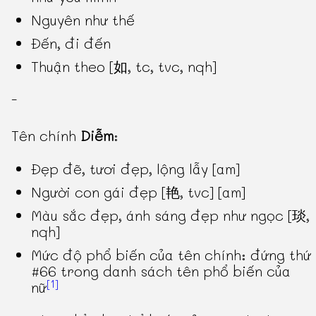
Nguyên như thế
Đến, đi đến
Thuận theo [如, tc, tvc, nqh]
-
Tên chính
Diễm
:
Đẹp đẽ, tươi đẹp, lộng lẫy [am]
Người con gái đẹp [艳, tvc] [am]
Màu sắc đẹp, ánh sáng đẹp như ngọc [琰,
nqh]
Mức độ phổ biến của tên chính: đứng thứ
#66 trong danh sách tên phổ biến của
[1]
nữ