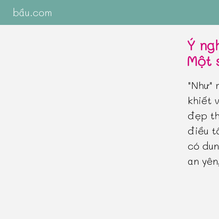
bầu.com
Ý ng
Một 
"Như" 
khiết 
đẹp th
điều t
có dun
an yên