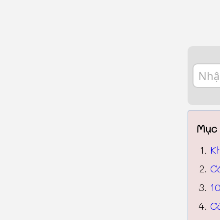
Mục 
K
Cá
10
C