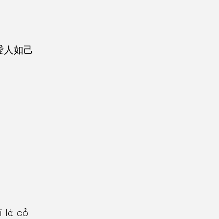
kỉ 愛人如己
 là cỏ