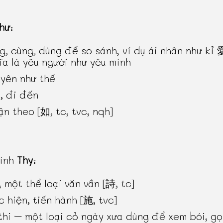
hư
:
g, cùng, dùng để so sánh, ví dụ ái nhân như 
ĩa là yêu người như yêu mình
yên như thế
, đi đến
ận theo [如, tc, tvc, nqh]
hính
Thy
:
, một thể loại văn vần [詩, tc]
c hiện, tiến hành [施, tvc]
thi – một loại cỏ ngày xưa dùng để xem bói, gọi