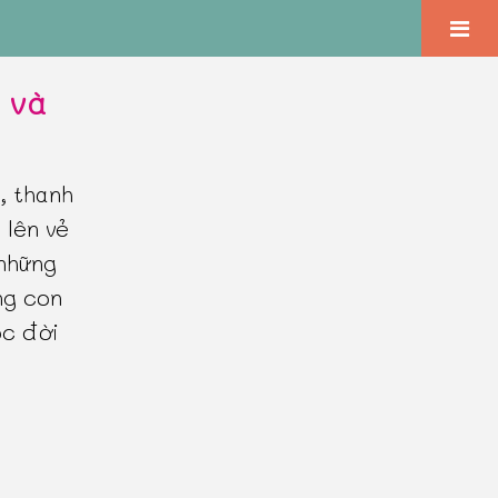
t và
, thanh
 lên vẻ
 những
ng con
ộc đời