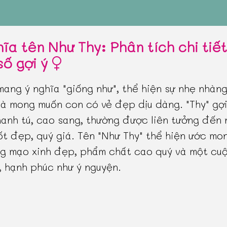
hĩa tên Như Thy: Phân tích chi tiế
số gợi ý
mang ý nghĩa "giống như", thể hiện sự nhẹ nhàng
và mong muốn con có vẻ đẹp dịu dàng. "Thy" gợi
anh tú, cao sang, thường được liên tưởng đến
ốt đẹp, quý giá. Tên "Như Thy" thể hiện ước mo
g mạo xinh đẹp, phẩm chất cao quý và một cu
, hạnh phúc như ý nguyện.