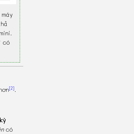
 máy
khả
mini.
ì có
[2]
hơn
.
kỳ
ên
có