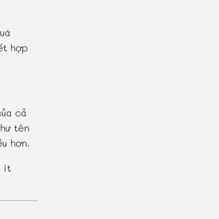
uá
ết hợp
của cả
hư tên
ều hơn.
 ít