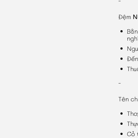
-
Đệm
N
Bằn
ngh
Ngu
Đến
Thu
-
Tên c
Thơ
Thự
Cỏ 