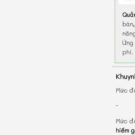
Quả
bàn
năn
Ứng 
phí.
Khuyn
Mức độ
-
Mức độ
hiếm 