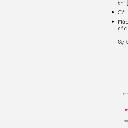
thi 
Cái
Mức
sác
Sự 