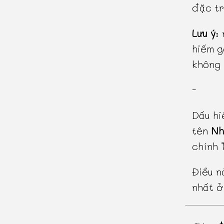
đặc tr
Lưu ý
:
hiếm g
không 
-
Dấu hi
tên
Nh
chính
Điều n
nhất ở