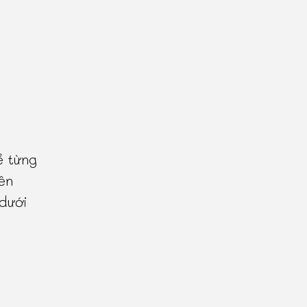
ề từng
ên
 dưới