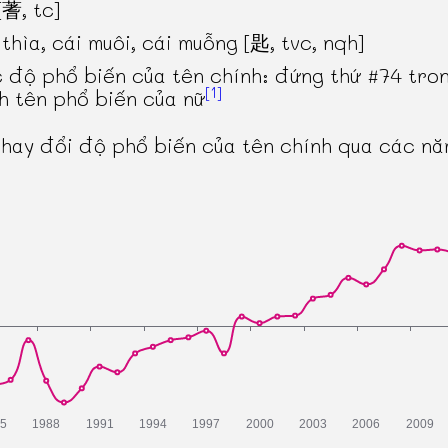
[蓍, tc]
 thìa, cái muôi, cái muỗng [匙, tvc, nqh]
 độ phổ biến của tên chính: đứng thứ #74 tro
[1]
h tên phổ biến của nữ
thay đổi độ phổ biến của tên chính qua các n