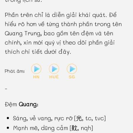
Phần trên chỉ là diễn giải khái quát. Để
hiểu rõ hơn về từng thành phần trong tên
Quang Trung, bao gồm tên đệm và tên
chính, xin mời quý vị theo dõi phần giải
thích chi tiết dưới đây.
Phát âm:
-
Đệm
Quang
:
Sáng, vẻ vang, rực rỡ [光, tc, tvc]
Mạnh mẽ, dũng cảm [黆, nqh]