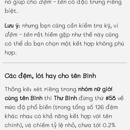
nó giúp cho
đệm - tên
có đặc trưng riêng
biệt.
Lưu ý
: nhưng bạn cũng cần kiểm tra kỹ, vì
đệm - tên
rất hiếm gặp như thế này cũng
có thể do bạn chọn một kết hợp không phù
hợp.
Các đệm, lót hay cho tên Bình
Thống kê: xét riêng trong
nhóm nữ giới
cùng tên Bình
thì
Thư Bình
đứng thứ
#58
về
mức độ phổ biến (trong tổng số 126 đệm
khác nhau có khả năng kết hợp với tên
chính), và chiếm tỷ lệ nhỏ, chưa tới 0.2%