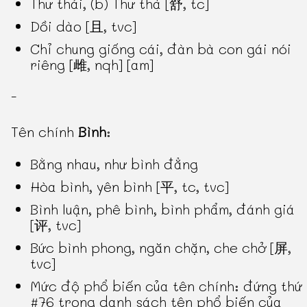
Thư thái, (b) Thư thả [舒, tc]
Dồi dào [且, tvc]
Chỉ chung giống cái, đàn bà con gái nói
riêng [雌, nqh] [am]
-
Tên chính
Bình
:
Bằng nhau, như bình đẳng
Hòa bình, yên bình [平, tc, tvc]
Bình luận, phê bình, bình phẩm, đánh giá
[评, tvc]
Bức bình phong, ngăn chặn, che chở [屏,
tvc]
Mức độ phổ biến của tên chính: đứng thứ
#76 trong danh sách tên phổ biến của