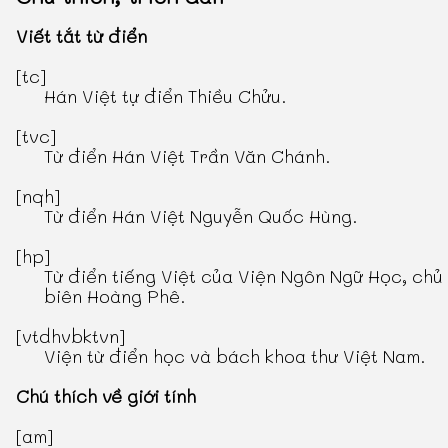
Viết tắt từ điển
[tc]
Hán Việt tự điển Thiều Chửu
.
[tvc]
Từ điển Hán Việt Trần Văn Chánh
.
[nqh]
Từ điển Hán Việt Nguyễn Quốc Hùng
.
[hp]
Từ điển tiếng Việt
của Viện Ngôn Ngữ Học, chủ
biên Hoàng Phê.
[vtdhvbktvn]
Viện từ điển học và bách khoa thư Việt Nam.
Chú thích về giới tính
[am]