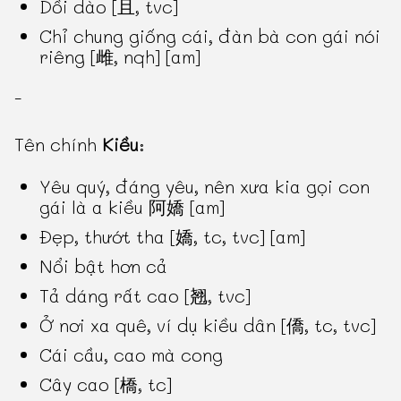
Dồi dào [且, tvc]
Chỉ chung giống cái, đàn bà con gái nói
riêng [雌, nqh] [am]
-
Tên chính
Kiều
:
Yêu quý, đáng yêu, nên xưa kia gọi con
gái là a kiều 阿嬌 [am]
Đẹp, thướt tha [嬌, tc, tvc] [am]
Nổi bật hơn cả
Tả dáng rất cao [翘, tvc]
Ở nơi xa quê, ví dụ kiều dân [僑, tc, tvc]
Cái cầu, cao mà cong
Cây cao [橋, tc]