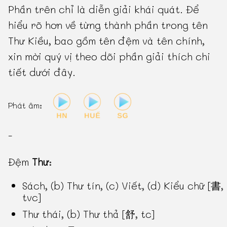
Phần trên chỉ là diễn giải khái quát. Để
hiểu rõ hơn về từng thành phần trong tên
Thư Kiều, bao gồm tên đệm và tên chính,
xin mời quý vị theo dõi phần giải thích chi
tiết dưới đây.
Phát âm:
-
Đệm
Thư
:
Sách, (b) Thư tín, (c) Viết, (d) Kiểu chữ [書,
tvc]
Thư thái, (b) Thư thả [舒, tc]