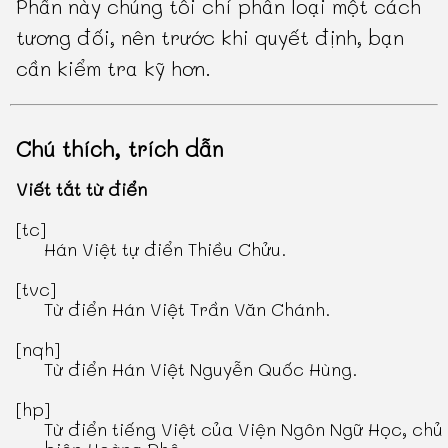
Phần này chúng tôi chỉ phân loại một cách
tương đối, nên trước khi quyết định, bạn
cần kiểm tra kỹ hơn.
Chú thích, trích dẫn
Viết tắt từ điển
[tc]
Hán Việt tự điển Thiều Chửu
.
[tvc]
Từ điển Hán Việt Trần Văn Chánh
.
[nqh]
Từ điển Hán Việt Nguyễn Quốc Hùng
.
[hp]
Từ điển tiếng Việt
của Viện Ngôn Ngữ Học, chủ