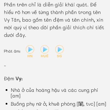
Phần trên chỉ là diễn giải khái quát. Để
hiểu rõ hơn về từng thành phần trong tên
Vy Tân, bao gồm tên đệm và tên chính, xin
mời quý vị theo dõi phần giải thích chi tiết
dưới đây.
Phát âm:
-
Đệm
Vy
:
Nhà ở của hoàng hậu và các cung phi
[am]
Buồng phụ nữ ở, khuê phòng [闈, tvc] [am]