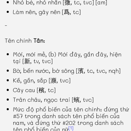
Nhỏ bé, nhỏ nhắn [微, tc, tvc] [am]
Làm nên, gây nên [爲, tc]
-
Tên chính
Tân
:
Mới, mới mẻ, (b) Mới đây, gần đây, hiện
tại [新, tv, tvc]
Bờ, bến nước, bờ sông [濱, tc, tvc, nqh]
Kề, gần, sắp [濒, tvc]
Cây cau [檳, tc]
Trân châu, ngọc trai [蠙, tvc]
Mức độ phổ biến của tên chính: đứng thứ
#57 trong danh sách tên phổ biến của
nam, và đứng thứ #202 trong danh sách
[1]
tên phổ biến của nữ