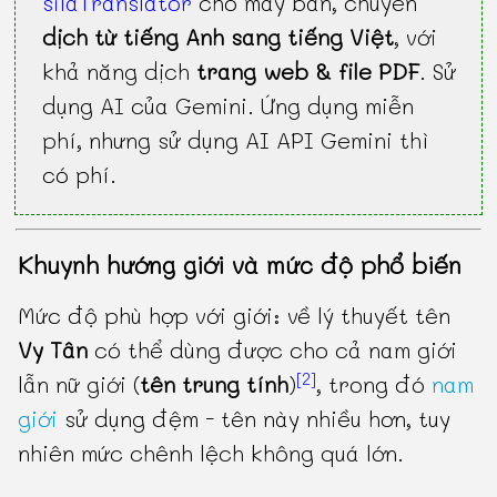
silaTranslator
cho máy bàn, chuyên
dịch từ tiếng Anh sang tiếng Việt
, với
khả năng dịch
trang web & file PDF
. Sử
dụng AI của Gemini. Ứng dụng miễn
phí, nhưng sử dụng AI API Gemini thì
có phí.
Khuynh hướng giới và mức độ phổ biến
Mức độ phù hợp với giới: về lý thuyết tên
Vy Tân
có thể dùng được cho cả nam giới
[2]
lẫn nữ giới (
tên trung tính
)
, trong đó
nam
giới
sử dụng đệm - tên này nhiều hơn, tuy
nhiên mức chênh lệch không quá lớn.