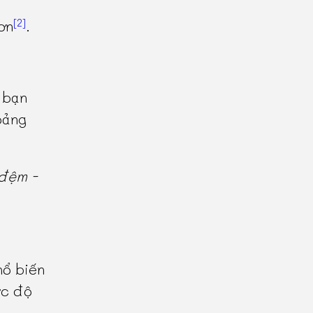
[2]
ơn
.
 bạn
oảng
đệm -
hổ biến
ức độ