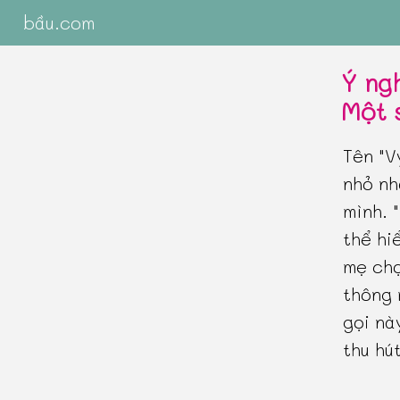
bầu.com
Ý ng
Một 
Tên "V
nhỏ nh
mình. 
thể hi
mẹ chọ
thông 
gọi nà
thu hút