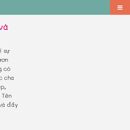
 và
i sự
ươn
g có
ợc cha
ẹp,
. Tên
 và đầy