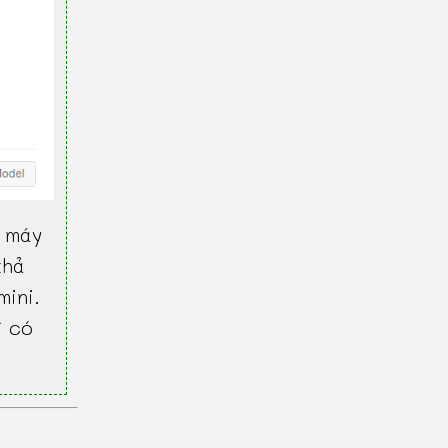
 máy
khả
mini.
ì có