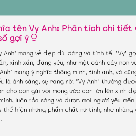
hĩa tên Vy Anh: Phân tích chi tiết
số gợi ý
y Anh" mang vẻ đẹp dịu dàng và tinh tế. "Vy" gợ
ắn, xinh xắn, đáng yêu, như một cành cây non v
"Anh" mang ý nghĩa thông minh, tinh anh, và cũn
ểu là ánh sáng, sự rạng rỡ. "Vy Anh" thường đư
n cho con gái với mong ước con lớn lên xinh đ
minh, luôn tỏa sáng và được mọi người yêu mến
y thể hiện những phẩm chất nữ tính, nhẹ nhàng
.