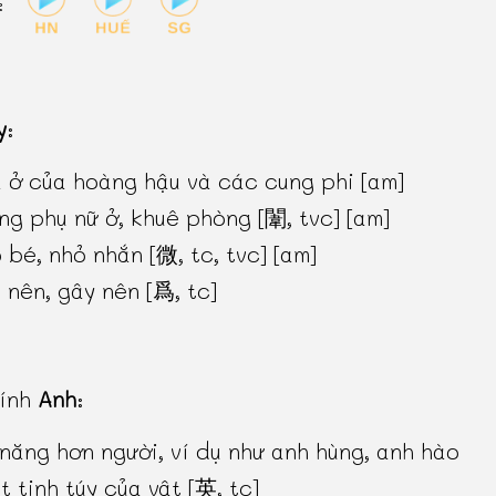
:
y
:
 ở của hoàng hậu và các cung phi [am]
ng phụ nữ ở, khuê phòng [闈, tvc] [am]
 bé, nhỏ nhắn [微, tc, tvc] [am]
 nên, gây nên [爲, tc]
hính
Anh
:
 năng hơn người, ví dụ như anh hùng, anh hào
t tinh túy của vật [英, tc]