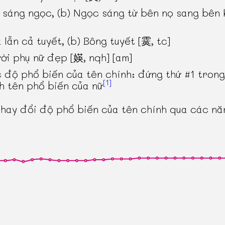
 sáng ngọc, (b) Ngọc sáng từ bên nọ sang bên 
 lẫn cả tuyết, (b) Bông tuyết [霙, tc]
ời phụ nữ đẹp [媖, nqh] [am]
 độ phổ biến của tên chính: đứng thứ #1 tron
[1]
h tên phổ biến của nữ
thay đổi độ phổ biến của tên chính qua các n