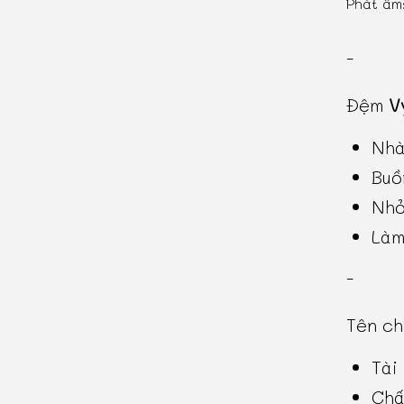
Phát âm
-
Đệm
V
Nhà
Buồ
Nhỏ
Làm
-
Tên c
Tài
Chấ