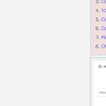
C
10
C
C
Mộ
Ch