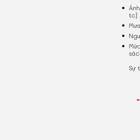
Ánh
tc]
Mưa
Ngư
Mức
sác
Sự 