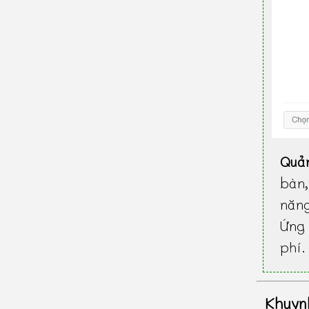
Quả
bàn
năn
Ứng 
phí.
Khuyn