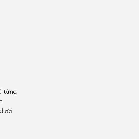
ề từng
n
 dưới