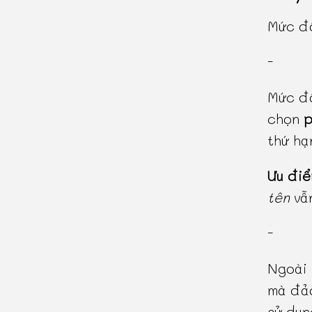
Mức độ
-
Mức độ
chọn
p
thứ h
Ưu đi
tên
vẫn
-
Ngoài 
mà đảo
sử dụn