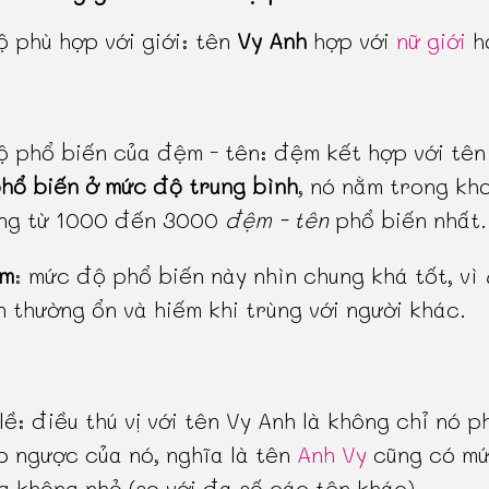
 phù hợp với giới: tên
Vy Anh
hợp với
nữ giới
h
 phổ biến của đệm - tên: đệm kết hợp với tên
hổ biến ở mức độ trung bình
, nó nằm trong kh
ạng từ 1000 đến 3000
đệm - tên
phổ biến nhất.
ểm
: mức độ phổ biến này nhìn chung khá tốt, vì
 thường ổn và hiếm khi trùng với người khác.
lề: điều thú vị với tên Vy Anh là không chỉ nó p
 ngược của nó, nghĩa là tên
Anh Vy
cũng có m
g không nhỏ (so với đa số các tên khác).