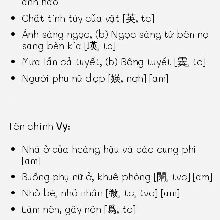
anh hào
Chất tinh túy của vật [英, tc]
Ánh sáng ngọc, (b) Ngọc sáng từ bên nọ
sang bên kia [瑛, tc]
Mưa lẫn cả tuyết, (b) Bông tuyết [霙, tc]
Người phụ nữ đẹp [媖, nqh] [am]
-
Tên chính
Vy
:
Nhà ở của hoàng hậu và các cung phi
[am]
Buồng phụ nữ ở, khuê phòng [闈, tvc] [am]
Nhỏ bé, nhỏ nhắn [微, tc, tvc] [am]
Làm nên, gây nên [爲, tc]