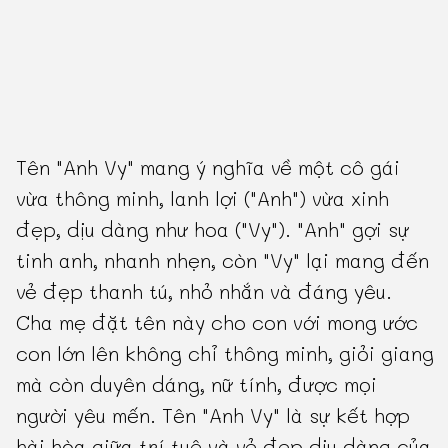
Tên "Anh Vy" mang ý nghĩa về một cô gái
vừa thông minh, lanh lợi ("Anh") vừa xinh
đẹp, dịu dàng như hoa ("Vy"). "Anh" gợi sự
tinh anh, nhanh nhẹn, còn "Vy" lại mang đến
vẻ đẹp thanh tú, nhỏ nhắn và đáng yêu.
Cha mẹ đặt tên này cho con với mong ước
con lớn lên không chỉ thông minh, giỏi giang
mà còn duyên dáng, nữ tính, được mọi
người yêu mến. Tên "Anh Vy" là sự kết hợp
hài hòa giữa trí tuệ và vẻ đẹp dịu dàng của