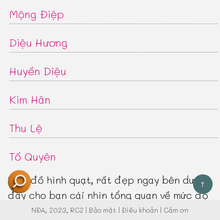
Mộng Điệp
Diệu Hương
Huyền Diệu
Kim Hân
Thu Lệ
Tố Quyên
Biểu đồ hình quạt, rất đẹp ngay bên dưới
↑
đây cho bạn cái nhìn tổng quan về mức độ
phổ biến của từng tên mà chúng tôi gợi ý:
NĐA
, 2023, RC2 |
Bảo mật
|
Điều khoản
|
Cảm ơn