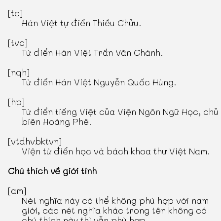
[tc]
Hán Việt tự điển Thiều Chửu
.
[tvc]
Từ điển Hán Việt Trần Văn Chánh
.
[nqh]
Từ điển Hán Việt Nguyễn Quốc Hùng
.
[hp]
Từ điển tiếng Việt
của Viện Ngôn Ngữ Học, chủ
biên Hoàng Phê.
[vtdhvbktvn]
Viện từ điển học và bách khoa thư Việt Nam.
Chú thích về giới tính
[am]
Nét nghĩa này có thể không phù hợp với nam
giới, các nét nghĩa khác trong tên không có
chú thích này thì vẫn phù hợp.