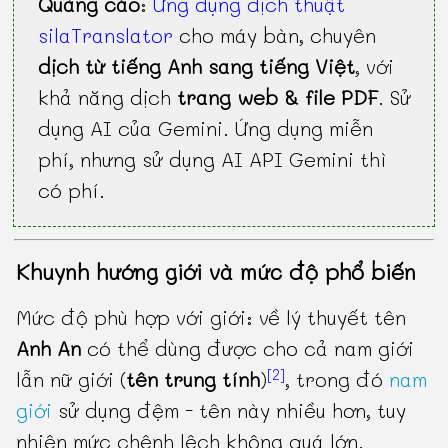
Quảng cáo
:
Ứng dụng dịch thuật
silaTranslator
cho máy bàn, chuyên
dịch từ tiếng Anh sang tiếng Việt
, với
khả năng dịch
trang web & file PDF
. Sử
dụng AI của Gemini. Ứng dụng miễn
phí, nhưng sử dụng AI API Gemini thì
có phí.
Khuynh hướng giới và mức độ phổ biến
Mức độ phù hợp với giới: về lý thuyết tên
Anh An
có thể dùng được cho cả nam giới
[2]
lẫn nữ giới (
tên trung tính
)
, trong đó
nam
giới
sử dụng đệm - tên này nhiều hơn, tuy
nhiên mức chênh lệch không quá lớn.