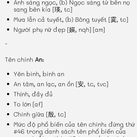
Ánh sáng ngọc, (b) Ngọc sáng từ bên nọ
sang bên kia [瑛, tc]
Mưa lẫn cả tuyết, (b) Bông tuyết [霙, tc]
Người phụ nữ đẹp [媖, nqh] [am]
-
Tên chính
An
:
Yên bình, bình an
An tâm, an lạc, an ổn [安, tc, tvc]
Thịnh, đầy đủ
To lớn [af]
Chính giữa [殷, tc]
Mức độ phổ biến của tên chính: đứng thứ
#46 trong danh sách tên phổ biến của