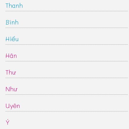
Thanh
Bình
Hiếu
Hân
Thư
Như
Uyên
Ý