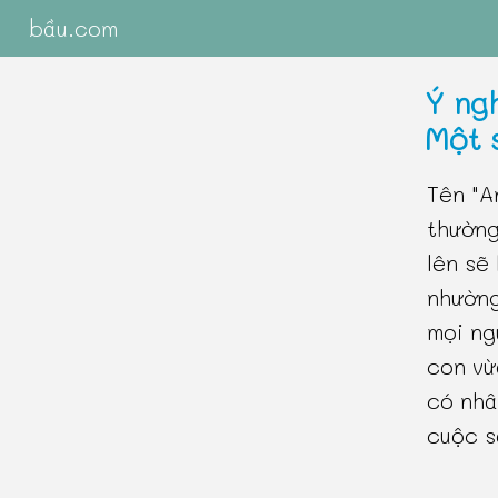
bầu.com
Ý ng
Một 
Tên "A
thường
lên sẽ
nhường
mọi ng
con vừ
có nhâ
cuộc s