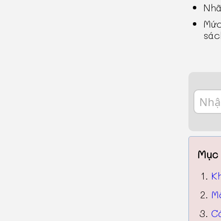
Nhã
Mức
sác
Mục 
K
M
C