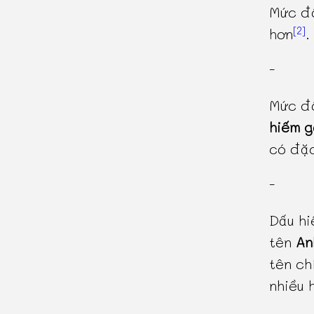
Mức độ
[2]
hơn
.
-
Mức độ
hiếm 
có đặc
-
Dấu hi
tên
An
tên ch
nhiều 