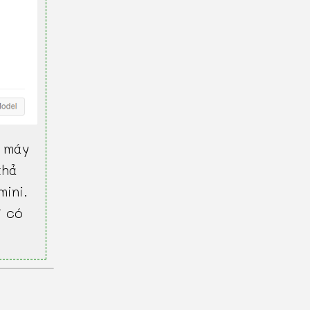
 máy
khả
mini.
ì có