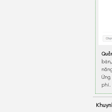
Quả
bàn
năn
Ứng 
phí.
Khuyn