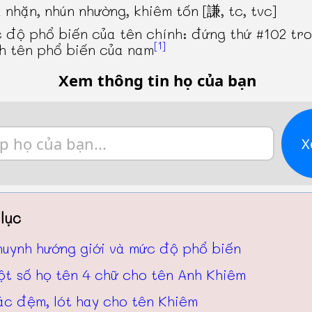
 nhặn, nhún nhường, khiêm tốn [謙, tc, tvc]
 độ phổ biến của tên chính: đứng thứ #102 tr
[1]
h tên phổ biến của nam
Xem thông tin họ của bạn
X
lục
huynh hướng giới và mức độ phổ biến
ột số họ tên 4 chữ cho tên Anh Khiêm
ác đệm, lót hay cho tên Khiêm