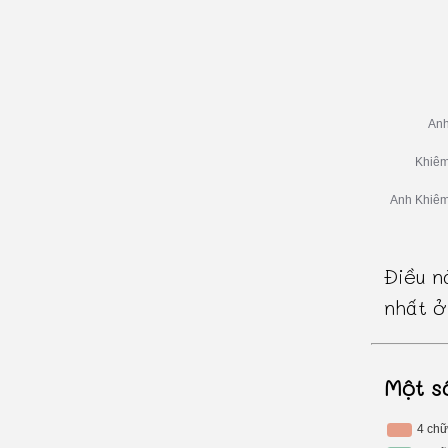
Điều n
nhất ở
Một s