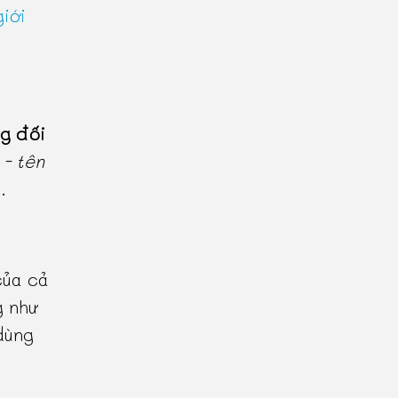
iới
g đối
- tên
.
của cả
 như
dùng