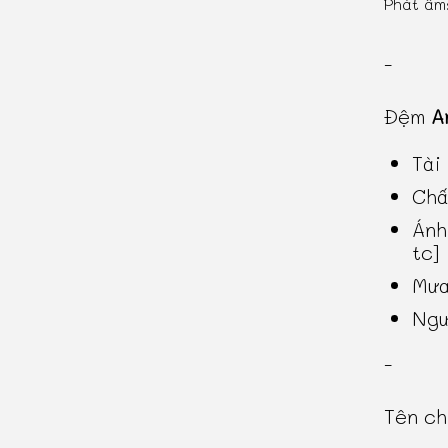
Phát âm
-
Đệm
A
Tài
Chấ
Ánh
tc]
Mưa
Ngư
-
Tên c