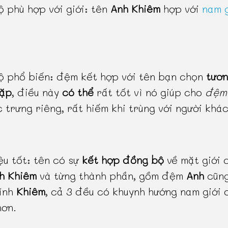
 phù hợp với giới: tên
Anh Khiêm
hợp với
nam g
 phổ biến: đệm kết hợp với tên bạn chọn
tươn
gặp
, điều này
có thể
rất tốt vì nó giúp cho
đệm 
 trưng riêng, rất hiếm khi trùng với người khác
ệu tốt: tên có sự
kết hợp đồng bộ
về mặt giới 
h Khiêm
và từng thành phần, gồm đệm
Anh
cũng
ính
Khiêm
, cả 3 đều có khuynh hướng nam giới 
hơn.