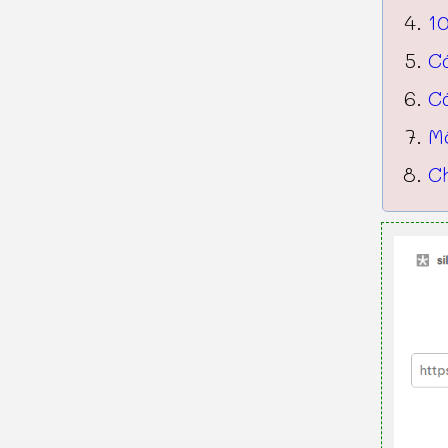
10
C
C
Mộ
Ch