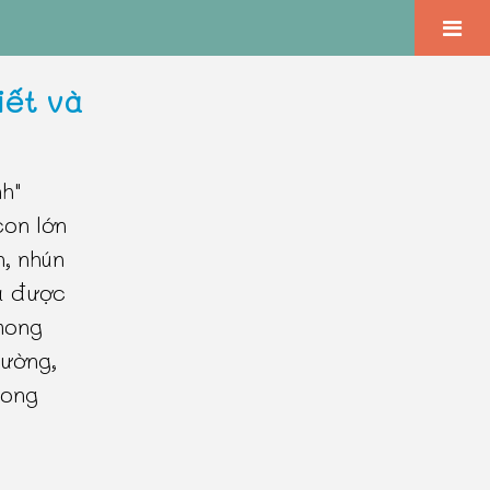
iết và
nh"
con lớn
n, nhún
à được
mong
hường,
rong