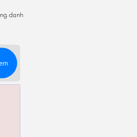
ong danh
em