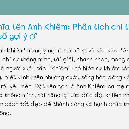
hĩa tên Anh Khiêm: Phân tích chi t
số gợi ý
nh Khiêm" mang ý nghĩa tốt đẹp và sâu sắc. "A
 chỉ sự thông minh, tài giỏi, nhanh nhẹn, mong 
 là người xuất sắc. "Khiêm" thể hiện sự khiêm tố
, biết kính trên nhường dưới, sống hòa đồng v
ười yêu mến. Đặt tên con là Anh Khiêm, ba mẹ 
a thông minh, tài năng lại vừa đức độ, khiêm n
n cách tốt đẹp để thành công và hạnh phúc t
ống.