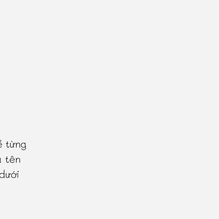
ề từng
à tên
 dưới