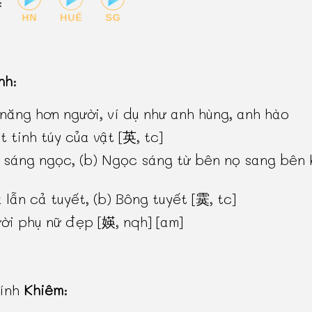
:
nh
:
 năng hơn người, ví dụ như anh hùng, anh hào
t tinh túy của vật [英, tc]
 sáng ngọc, (b) Ngọc sáng từ bên nọ sang bên 
 lẫn cả tuyết, (b) Bông tuyết [霙, tc]
ời phụ nữ đẹp [媖, nqh] [am]
hính
Khiêm
: