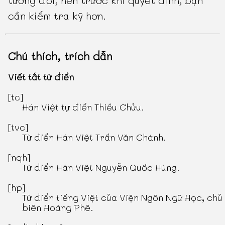
tương đối, nên trước khi quyết định, bạn
cần kiểm tra kỹ hơn.
Chú thích, trích dẫn
Viết tắt từ điển
[tc]
Hán Việt tự điển Thiều Chửu
.
[tvc]
Từ điển Hán Việt Trần Văn Chánh
.
[nqh]
Từ điển Hán Việt Nguyễn Quốc Hùng
.
[hp]
Từ điển tiếng Việt
của Viện Ngôn Ngữ Học, chủ
biên Hoàng Phê.