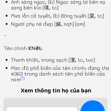
Ánh sáng ngọc, (b) Ngọc sáng từ bên nọ
sang bên kia [瑛, tc]
Mưa lẫn cả tuyết, (b) Bông tuyết [霙, tc]
Người phụ nữ đẹp [媖, nqh] [am]
-
Tên chính
Khiết
:
Thanh khiết, trong sạch [潔, tc, tvc]
Mức độ phổ biến của tên chính: đứng thứ
#363 trong danh sách tên phổ biến của
[1]
nam
Xem thông tin họ của bạn