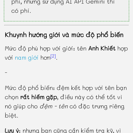
phí, nhưng sử dụng AI API Gemini thì
có phí.
Khuynh hướng giới và mức độ phổ biến
Mức độ phù hợp với giới: tên
Anh Khiết
hợp
[2]
với
nam giới
hơn
.
-
Mức độ phổ biến: đệm kết hợp với tên bạn
chọn
rất hiếm gặp
, điều này có thể tốt vì
nó giúp cho
đệm - tên
có đặc trưng riêng
biệt.
Lưu ý
: nhưng bạn cũng cần kiểm tra kỹ, vì