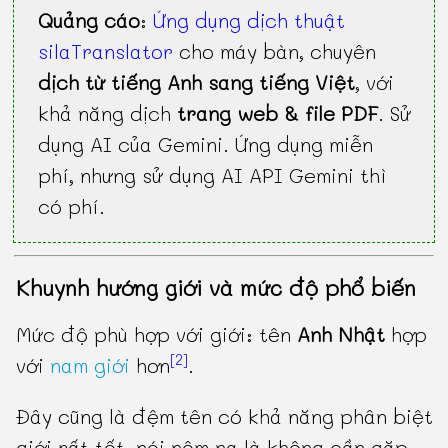
Quảng cáo
:
Ứng dụng dịch thuật
silaTranslator
cho máy bàn, chuyên
dịch từ tiếng Anh sang tiếng Việt
, với
khả năng dịch
trang web & file PDF
. Sử
dụng AI của Gemini. Ứng dụng miễn
phí, nhưng sử dụng AI API Gemini thì
có phí.
Khuynh hướng giới và mức độ phổ biến
Mức độ phù hợp với giới: tên
Anh Nhật
hợp
[2]
với
nam giới
hơn
.
Đây cũng là đệm tên có khả năng phân biệt
giới rất tốt, nói nôm na là không cần gặp