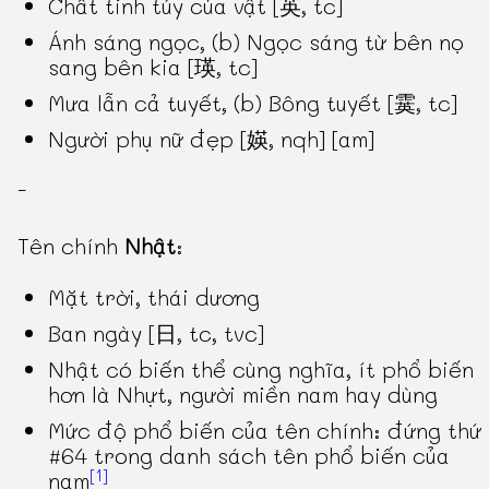
Chất tinh túy của vật [英, tc]
Ánh sáng ngọc, (b) Ngọc sáng từ bên nọ
sang bên kia [瑛, tc]
Mưa lẫn cả tuyết, (b) Bông tuyết [霙, tc]
Người phụ nữ đẹp [媖, nqh] [am]
-
Tên chính
Nhật
:
Mặt trời, thái dương
Ban ngày [日, tc, tvc]
Nhật có biến thể cùng nghĩa, ít phổ biến
hơn là Nhựt, người miền nam hay dùng
Mức độ phổ biến của tên chính: đứng thứ
#64 trong danh sách tên phổ biến của
[1]
nam