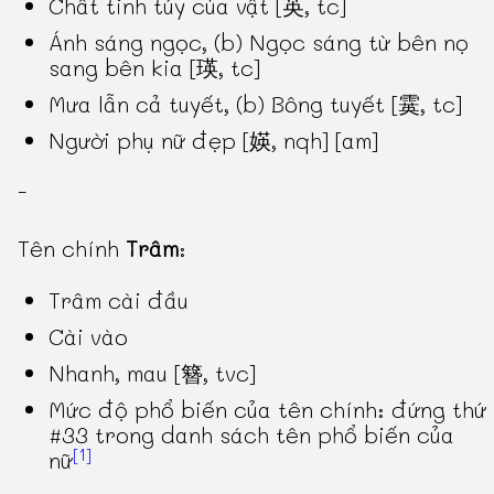
Chất tinh túy của vật [英, tc]
Ánh sáng ngọc, (b) Ngọc sáng từ bên nọ
sang bên kia [瑛, tc]
Mưa lẫn cả tuyết, (b) Bông tuyết [霙, tc]
Người phụ nữ đẹp [媖, nqh] [am]
-
Tên chính
Trâm
:
Trâm cài đầu
Cài vào
Nhanh, mau [簪, tvc]
Mức độ phổ biến của tên chính: đứng thứ
#33 trong danh sách tên phổ biến của
[1]
nữ