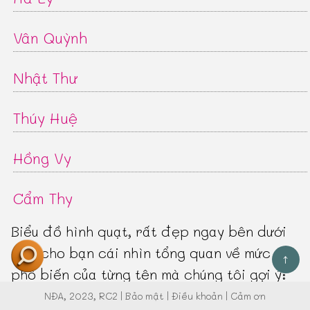
Vân Quỳnh
Nhật Thư
Thúy Huệ
Hồng Vy
Cẩm Thy
Biểu đồ hình quạt, rất đẹp ngay bên dưới
đây cho bạn cái nhìn tổng quan về mức độ
↑
phổ biến của từng tên mà chúng tôi gợi ý:
NĐA
, 2023, RC2 |
Bảo mật
|
Điều khoản
|
Cảm ơn