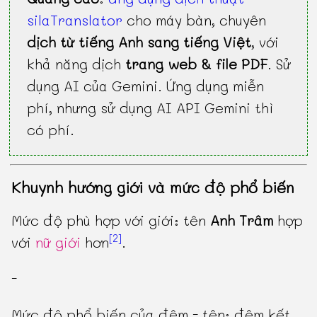
silaTranslator
cho máy bàn, chuyên
dịch từ tiếng Anh sang tiếng Việt
, với
khả năng dịch
trang web & file PDF
. Sử
dụng AI của Gemini. Ứng dụng miễn
phí, nhưng sử dụng AI API Gemini thì
có phí.
Khuynh hướng giới và mức độ phổ biến
Mức độ phù hợp với giới: tên
Anh Trâm
hợp
[2]
với
nữ giới
hơn
.
-
Mức độ phổ biến của đệm - tên: đệm kết