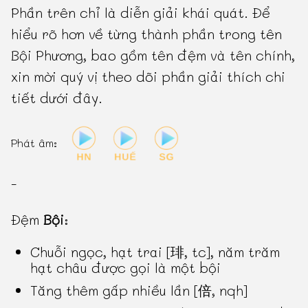
Phần trên chỉ là diễn giải khái quát. Để
hiểu rõ hơn về từng thành phần trong tên
Bội Phương, bao gồm tên đệm và tên chính,
xin mời quý vị theo dõi phần giải thích chi
tiết dưới đây.
Phát âm:
-
Đệm
Bội
:
Chuỗi ngọc, hạt trai [琲, tc], năm trăm
hạt châu được gọi là một bội
Tăng thêm gấp nhiều lần [倍, nqh]