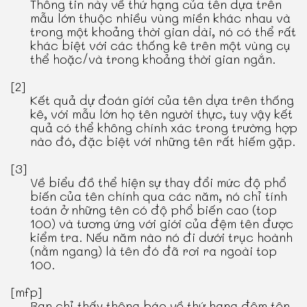
Thông tin này về thứ hạng của tên dựa trên
mẫu lớn thuộc nhiều vùng miền khác nhau và
trong một khoảng thời gian dài, nó có thể rất
khác biệt với các thống kê trên một vùng cụ
thể hoặc/và trong khoảng thời gian ngắn.
[2]
Kết quả dự đoán giới của tên dựa trên thống
kê, với mẫu lớn họ tên người thực, tuy vậy kết
quả có thể không chính xác trong trường hợp
nào đó, đặc biệt với những tên rất hiếm gặp.
[3]
Về biểu đồ thể hiện sự thay đổi mức độ phổ
biến của tên chính qua các năm, nó chỉ tính
toán ở những tên có độ phổ biến cao (top
100) và tương ứng với giới của đệm tên được
kiểm tra. Nếu năm nào nó đi dưới trục hoành
(nằm ngang) là tên đó đã rơi ra ngoài top
100.
[mfp]
Bạn chỉ thấy thông báo về thứ hạng đệm tên,