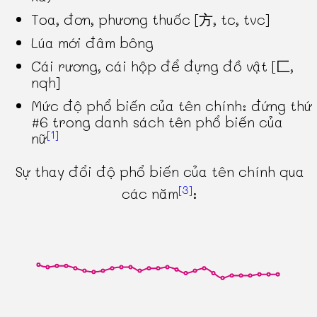
Toa, đơn, phương thuốc [方, tc, tvc]
Lúa mới đâm bông
Cái rương, cái hộp để đựng đồ vật [匚,
nqh]
Mức độ phổ biến của tên chính: đứng thứ
#6 trong danh sách tên phổ biến của
[1]
nữ
Sự thay đổi độ phổ biến của tên chính qua
[3]
các năm
: