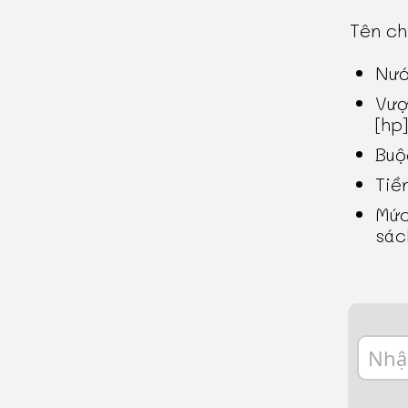
Tên c
Nướ
Vượ
[hp]
Buộ
Tiề
Mức
sác