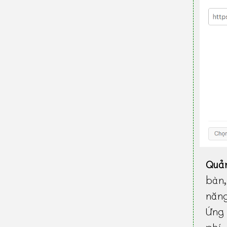
Quả
bàn
năn
Ứng 