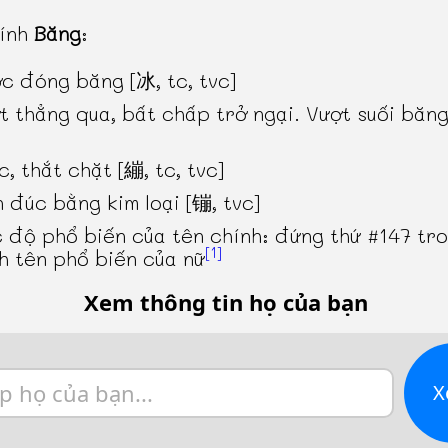
hính
Băng
:
c đóng băng [冰, tc, tvc]
t thẳng qua, bất chấp trở ngại. Vượt suối băn
c, thắt chặt [繃, tc, tvc]
n đúc bằng kim loại [镚, tvc]
 độ phổ biến của tên chính: đứng thứ #147 tr
[1]
h tên phổ biến của nữ
Xem thông tin họ của bạn
X