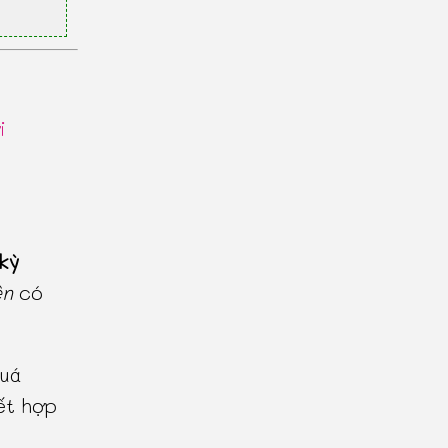
i
kỳ
ên
có
uá
ết hợp