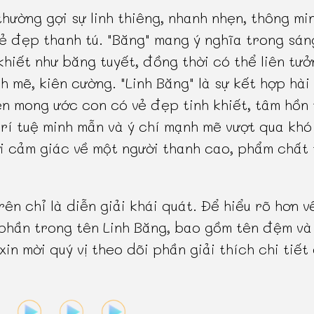
 thường gợi sự linh thiêng, nhanh nhẹn, thông mi
ẻ đẹp thanh tú. "Băng" mang ý nghĩa trong sán
khiết như băng tuyết, đồng thời có thể liên tư
h mẽ, kiên cường. "Linh Băng" là sự kết hợp hài
ện mong ước con có vẻ đẹp tinh khiết, tâm hồn
trí tuệ minh mẫn và ý chí mạnh mẽ vượt qua khó
i cảm giác về một người thanh cao, phẩm chất 
rên chỉ là diễn giải khái quát. Để hiểu rõ hơn v
phần trong tên Linh Băng, bao gồm tên đệm và
 xin mời quý vị theo dõi phần giải thích chi tiết