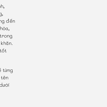
nh,
g,
ởng đến
 hòa,
 trong
 khăn.
tốt
ề từng
 tên
 dưới