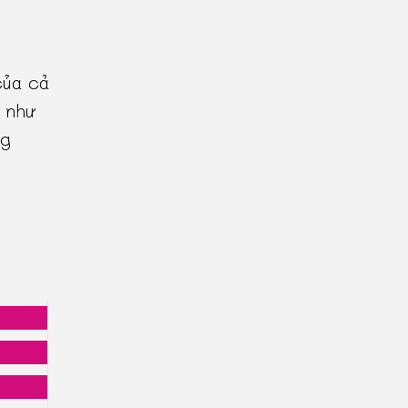
của cả
 như
ng