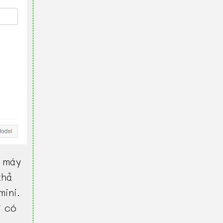
 máy
khả
mini.
ì có