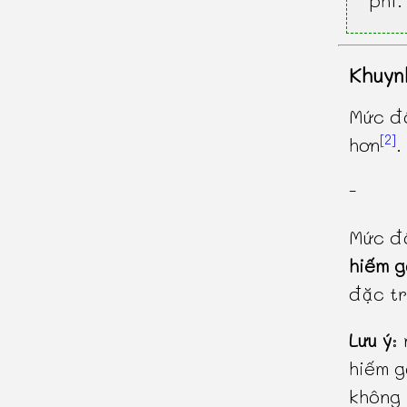
phí.
Khuyn
Mức độ
[2]
hơn
.
-
Mức độ
hiếm 
đặc tr
Lưu ý
:
hiếm g
không 