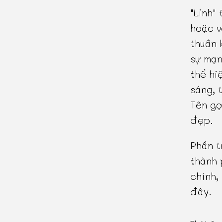
"Linh"
hoặc v
thuần 
sự mạn
thể hi
sáng, 
Tên gợ
đẹp.
Phần t
thành 
chính,
đây.