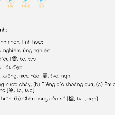
:
inh
:
nh nhẹn, linh hoạt
u nghiệm, ứng nghiệm
diệu [靈, tc, tvc]
u tốt đẹp
 xuống, mưa rào [霝, tvc, nqh]
ng nước chảy, (b) Tiếng gió thoảng qua, (c) Êm d
ng [泠, tc, tvc]
 hiên, (b) Chấn song cửa sổ [櫺, tvc, nqh]