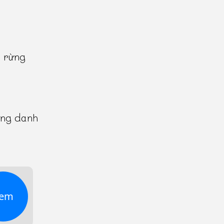
g rừng
ong danh
em