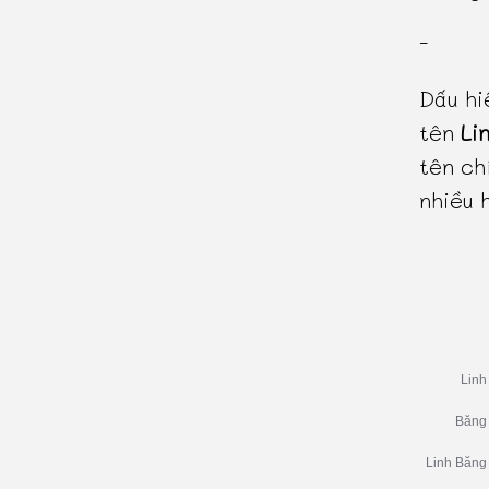
-
Dấu hi
tên
Li
tên ch
nhiều 