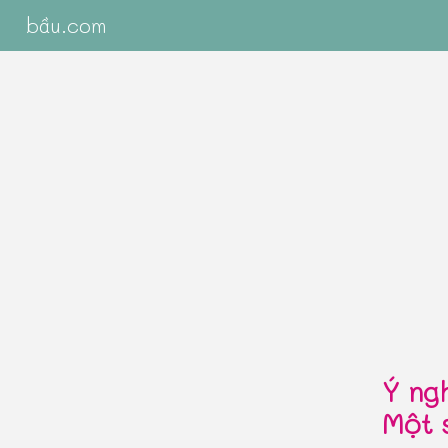
bầu.com
Ý ngh
Một 