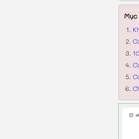
Mục 
K
C
10
C
C
Ch