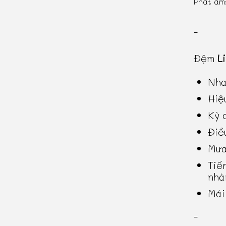
Phát âm
-
Đệm
L
Nha
Hiệ
Kỳ 
Điề
Mưa
Tiế
nhà
Mái
-