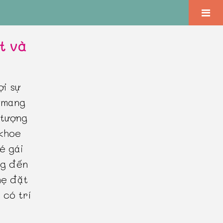
ết và
ợi sự
, mang
 tượng
 khoe
é gái
ng đến
mẹ đặt
 có trí