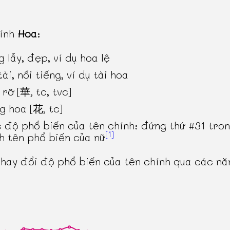
hính
Hoa
:
g lẫy, đẹp, ví dụ hoa lệ
ài, nổi tiếng, ví dụ tài hoa
 rỡ [華, tc, tvc]
g hoa [花, tc]
 độ phổ biến của tên chính: đứng thứ #31 tro
[1]
h tên phổ biến của nữ
thay đổi độ phổ biến của tên chính qua các n