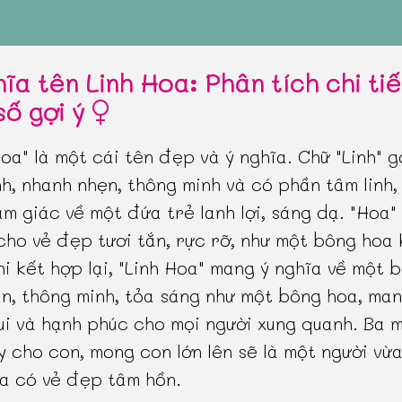
ĩa tên Linh Hoa: Phân tích chi ti
số gợi ý
Hoa" là một cái tên đẹp và ý nghĩa. Chữ "Linh" g
nh, nhanh nhẹn, thông minh và có phần tâm linh
m giác về một đứa trẻ lanh lợi, sáng dạ. "Hoa"
cho vẻ đẹp tươi tắn, rực rỡ, như một bông hoa
hi kết hợp lại, "Linh Hoa" mang ý nghĩa về một b
ắn, thông minh, tỏa sáng như một bông hoa, ma
ui và hạnh phúc cho mọi người xung quanh. Ba 
y cho con, mong con lớn lên sẽ là một người vừa
ừa có vẻ đẹp tâm hồn.