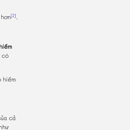
[2]
hơn
.
hiếm
có
p hiếm
của cả
như