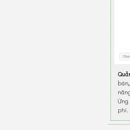
Quả
bàn
năn
Ứng 
phí.