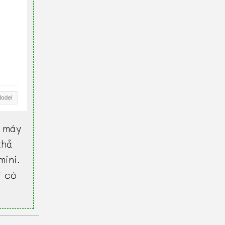
 máy
khả
mini.
ì có