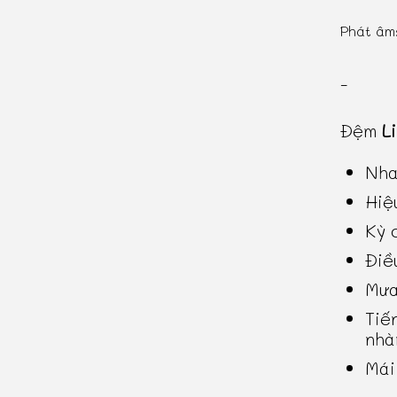
Phát âm
-
Đệm
L
Nha
Hiệ
Kỳ 
Điề
Mưa
Tiế
nhà
Mái