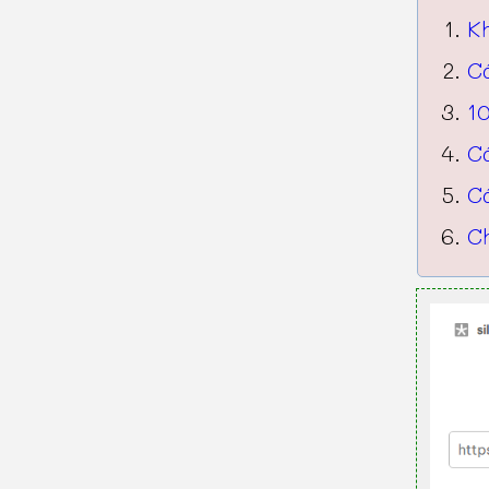
K
C
10
C
C
Ch