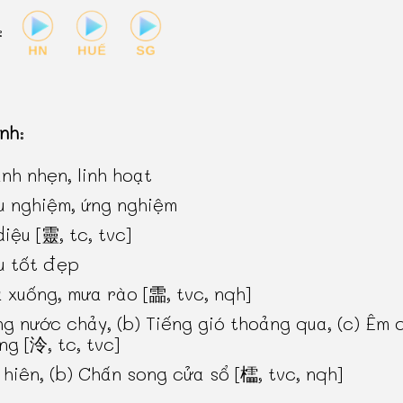
:
inh
:
nh nhẹn, linh hoạt
u nghiệm, ứng nghiệm
diệu [靈, tc, tvc]
u tốt đẹp
 xuống, mưa rào [霝, tvc, nqh]
ng nước chảy, (b) Tiếng gió thoảng qua, (c) Êm d
ng [泠, tc, tvc]
 hiên, (b) Chấn song cửa sổ [櫺, tvc, nqh]