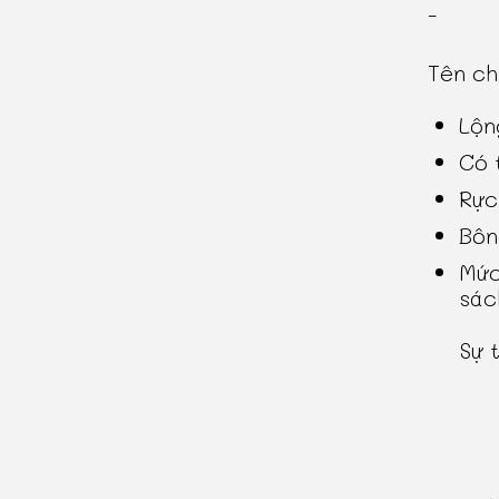
-
Tên c
Lộn
Có t
Rực
Bôn
Mức
sác
Sự 