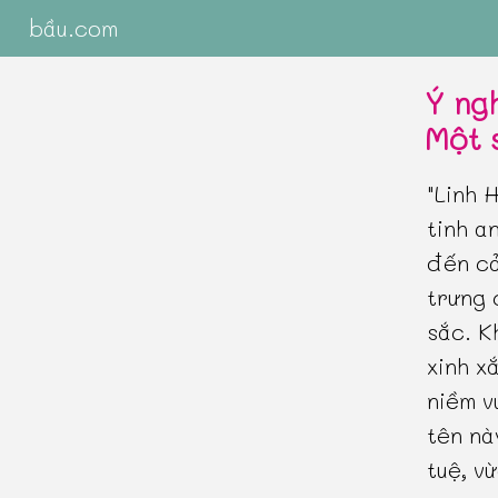
bầu.com
Ý ngh
Một 
"Linh 
tinh a
đến cả
trưng 
sắc. K
xinh x
niềm v
tên nà
tuệ, v