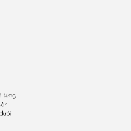
ề từng
tên
 dưới