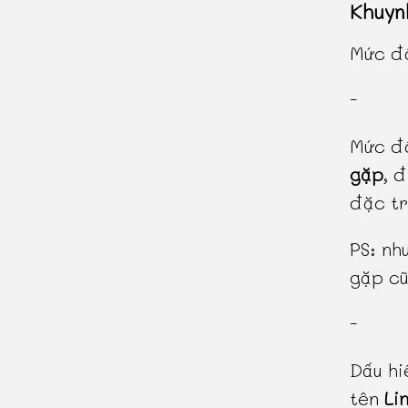
Khuyn
Mức độ
-
Mức độ
gặp
, 
đặc tr
PS: nh
gặp cũ
-
Dấu hi
tên
Li