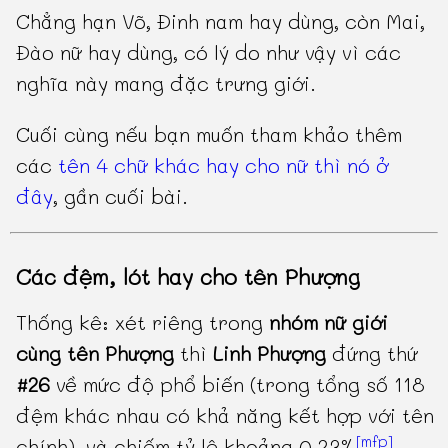
Chẳng hạn Võ, Đinh nam hay dùng, còn Mai,
Đào nữ hay dùng, có lý do như vậy vì các
nghĩa này mang đặc trưng giới.
Cuối cùng nếu bạn muốn tham khảo thêm
các
tên 4 chữ khác hay cho nữ thì nó ở
đây
, gần cuối bài.
Các đệm, lót hay cho tên Phượng
Thống kê: xét riêng trong
nhóm nữ giới
cùng tên Phượng
thì
Linh Phượng
đứng thứ
#26
về mức độ phổ biến (trong tổng số 118
đệm khác nhau có khả năng kết hợp với tên
[mfp]
chính), và chiếm tỷ lệ khoảng 0.23%
.