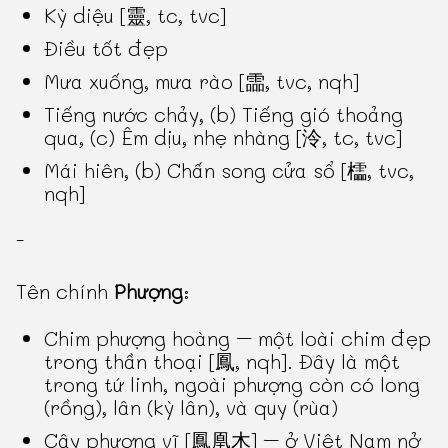
Kỳ diệu [靈, tc, tvc]
Điều tốt đẹp
Mưa xuống, mưa rào [霝, tvc, nqh]
Tiếng nước chảy, (b) Tiếng gió thoảng
qua, (c) Êm dịu, nhẹ nhàng [泠, tc, tvc]
Mái hiên, (b) Chấn song cửa sổ [櫺, tvc,
nqh]
-
Tên chính
Phượng
:
Chim phượng hoàng – một loài chim đẹp
trong thần thoại [鳳, nqh]. Đây là một
trong tứ linh, ngoài phượng còn có long
(rồng), lân (kỳ lân), và quy (rùa)
Cây phượng vĩ [鳳凰木] – ở Việt Nam nở