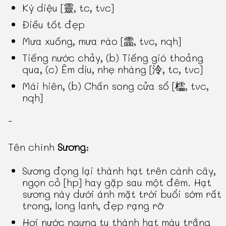
Kỳ diệu [靈, tc, tvc]
Điều tốt đẹp
Mưa xuống, mưa rào [霝, tvc, nqh]
Tiếng nước chảy, (b) Tiếng gió thoảng
qua, (c) Êm dịu, nhẹ nhàng [泠, tc, tvc]
Mái hiên, (b) Chấn song cửa sổ [櫺, tvc,
nqh]
-
Tên chính
Sương
:
Sương đọng lại thành hạt trên cành cây,
ngọn cỏ [hp] hay gặp sau một đêm. Hạt
sương này dưới ánh mặt trời buổi sớm rất
trong, long lanh, đẹp rạng rỡ
Hơi nước ngưng tụ thành hạt màu trắng