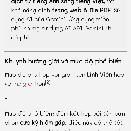
dịch từ tiếng Anh sang tiếng Việt
, với
khả năng dịch
trang web & file PDF
. Sử
dụng AI của Gemini. Ứng dụng miễn
phí, nhưng sử dụng AI API Gemini thì
có phí.
Khuynh hướng giới và mức độ phổ biến
Mức độ phù hợp với giới: tên
Linh Viên
hợp
[2]
với
nữ giới
hơn
.
-
Mức độ phổ biến: đệm kết hợp với tên bạn
chọn
cực kỳ hiếm gặp
, điều này có thể tốt