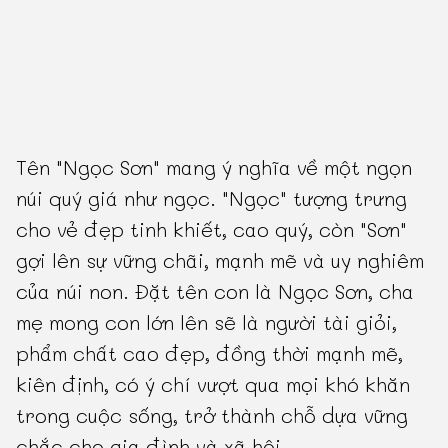
Tên "Ngọc Sơn" mang ý nghĩa về một ngọn
núi quý giá như ngọc. "Ngọc" tượng trưng
cho vẻ đẹp tinh khiết, cao quý, còn "Sơn"
gợi lên sự vững chãi, mạnh mẽ và uy nghiêm
của núi non. Đặt tên con là Ngọc Sơn, cha
mẹ mong con lớn lên sẽ là người tài giỏi,
phẩm chất cao đẹp, đồng thời mạnh mẽ,
kiên định, có ý chí vượt qua mọi khó khăn
trong cuộc sống, trở thành chỗ dựa vững
chắc cho gia đình và xã hội.