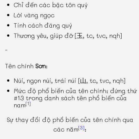
Chỉ đến các bậc tôn quý
Lời vàng ngọc
Tính cách đáng quý
Thương yêu, giúp đỡ [玉, tc, tvc, nqh]
-
Tên chính
Sơn
:
Núi, ngọn núi, trái núi [山, tc, tvc, nqh]
Mức độ phổ biến của tên chính: đứng thứ
#13 trong danh sách tên phổ biến của
[1]
nam
Sự thay đổi độ phổ biến của tên chính qua
[3]
các năm
: