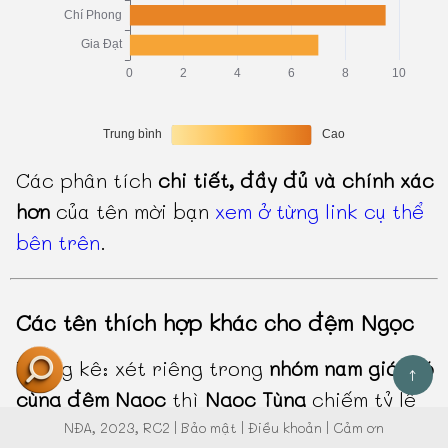
Các phân tích
chi tiết, đầy đủ và chính xác
hơn
của tên mời bạn
xem ở từng link cụ thể
bên trên
.
Các tên thích hợp khác cho đệm Ngọc
Thống kê: xét riêng trong
nhóm nam giới có
↑
cùng đệm Ngọc
thì
Ngọc Tùng
chiếm tỷ lệ
khoảng
0.62%
.
NĐA
, 2023, RC2 |
Bảo mật
|
Điều khoản
|
Cảm ơn