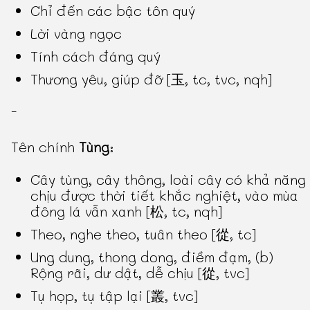
Chỉ đến các bậc tôn quý
Lời vàng ngọc
Tính cách đáng quý
Thương yêu, giúp đỡ [玉, tc, tvc, nqh]
-
Tên chính
Tùng
:
Cây tùng, cây thông, loài cây có khả năng
chịu được thời tiết khắc nghiệt, vào mùa
đông lá vẫn xanh [松, tc, nqh]
Theo, nghe theo, tuân theo [從, tc]
Ung dung, thong dong, điềm đạm, (b)
Rộng rãi, dư dật, dễ chịu [從, tvc]
Tụ họp, tụ tập lại [叢, tvc]