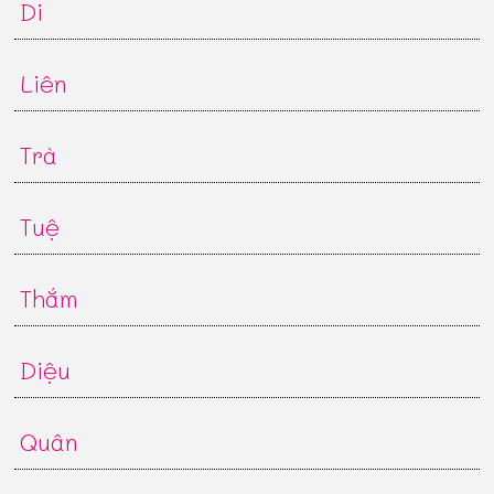
Di
Liên
Trà
Tuệ
Thắm
Diệu
Quân