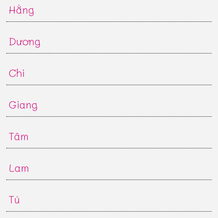
Hằng
Dương
Chi
Giang
Tâm
Lam
Tú