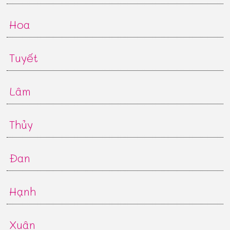
Hoa
Tuyết
Lâm
Thủy
Đan
Hạnh
Xuân