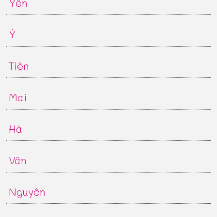
Yến
Ý
Tiên
Mai
Hà
Vân
Nguyên