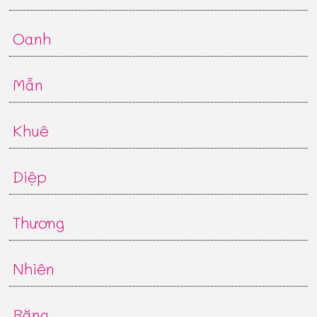
Oanh
Mẫn
Khuê
Diệp
Thương
Nhiên
Băng