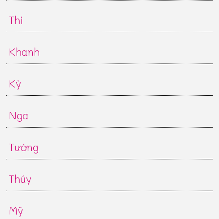
Thi
Khanh
Kỳ
Nga
Tường
Thúy
Mỹ