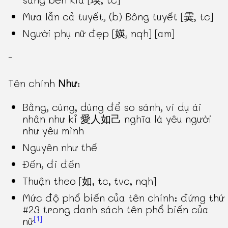
Mưa lẫn cả tuyết, (b) Bông tuyết [霙, tc]
Người phụ nữ đẹp [媖, nqh] [am]
-
Tên chính
Như
:
Bằng, cùng, dùng để so sánh, ví dụ ái
nhân như kỉ 愛人如己 nghĩa là yêu người
như yêu mình
Nguyên như thế
Đến, đi đến
Thuận theo [如, tc, tvc, nqh]
Mức độ phổ biến của tên chính: đứng thứ
#23 trong danh sách tên phổ biến của
[1]
nữ