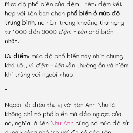
Mức độ phổ biến của đệm - tên: đệm kết
hợp với tên bạn chọn
phổ biến ở mức độ
trung bình
, nó nằm trong khoảng thứ hạng
từ 1000 đến 3000
đệm - tên
phổ biến
nhất.
Ưu điểm
: mức độ phổ biến này nhìn chung
khá tốt, vì
đệm - tên
vẫn thường ổn và hiếm
khi trùng với người khác.
-
Ngoài lề: điều thú vị với tên Anh Như là
không chỉ nó phổ biến mà đảo ngược của
nó, nghĩa là tên
Như Anh
cũng có mức độ sử
dụng không nhỏ (so với đa số các tên