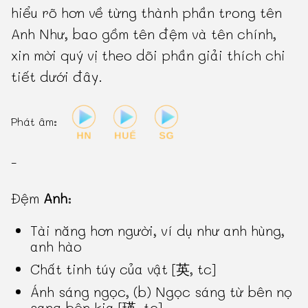
hiểu rõ hơn về từng thành phần trong tên
Anh Như, bao gồm tên đệm và tên chính,
xin mời quý vị theo dõi phần giải thích chi
tiết dưới đây.
Phát âm:
-
Đệm
Anh
:
Tài năng hơn người, ví dụ như anh hùng,
anh hào
Chất tinh túy của vật [英, tc]
Ánh sáng ngọc, (b) Ngọc sáng từ bên nọ
sang bên kia [瑛, tc]