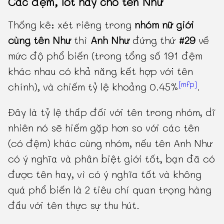
Các đệm, lót hay cho tên Như
Thống kê: xét riêng trong
nhóm nữ giới
cùng tên Như
thì
Anh Như
đứng thứ
#29
về
mức độ phổ biến (trong tổng số 191 đệm
khác nhau có khả năng kết hợp với tên
[mfp]
chính), và chiếm tỷ lệ khoảng 0.45%
.
Đây là tỷ lệ thấp đối với tên trong nhóm, dĩ
nhiên nó sẽ hiếm gặp hơn so với các tên
(có đệm) khác cùng nhóm, nếu tên Anh Như
có ý nghĩa và phân biệt giới tốt, bạn đã có
được tên hay, vì có ý nghĩa tốt và không
quá phổ biến là 2 tiêu chí quan trọng hàng
đầu với tên thực sự thu hút.