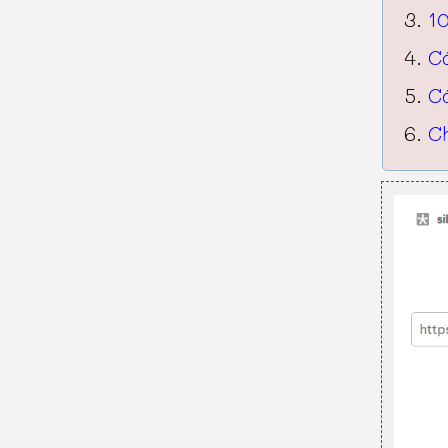
10
C
C
Ch