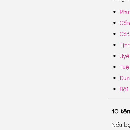
Phư
Cẩm
Cát
Tịn
Uyê
Tuệ
Dun
Bội
10 tê
Nếu bạ