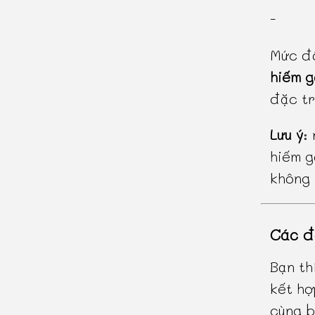
-
Mức độ
hiếm 
đặc tr
Lưu ý
:
hiếm g
không 
Các đ
Bạn th
kết hợ
cùng b