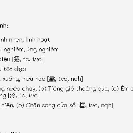
inh
:
nh nhẹn, linh hoạt
u nghiệm, ứng nghiệm
diệu [靈, tc, tvc]
u tốt đẹp
 xuống, mưa rào [霝, tvc, nqh]
ng nước chảy, (b) Tiếng gió thoảng qua, (c) Êm d
ng [泠, tc, tvc]
 hiên, (b) Chấn song cửa sổ [櫺, tvc, nqh]