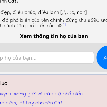
hính
Cát
:
 đẹp, điều phúc, điều lành [吉, tc, nqh]
 độ phổ biến của tên chính: đứng thứ #390 tr
[1]
h sách tên phổ biến của nữ
Xem thông tin họ của bạn
X
lục
huynh hướng giới và mức độ phổ biến
ác đệm, lót hay cho tên Cát