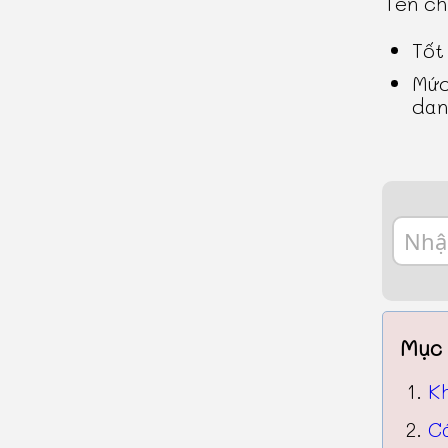
Tên c
Tốt
Mức
dan
Mục 
K
C