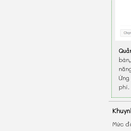
Quả
bàn
năn
Ứng 
phí.
Khuyn
Mức độ