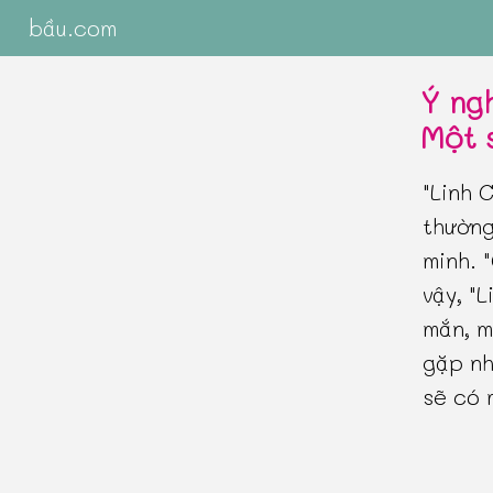
bầu.com
Ý ngh
Một 
"Linh 
thường
minh. 
vậy, "
mắn, m
gặp nh
sẽ có 