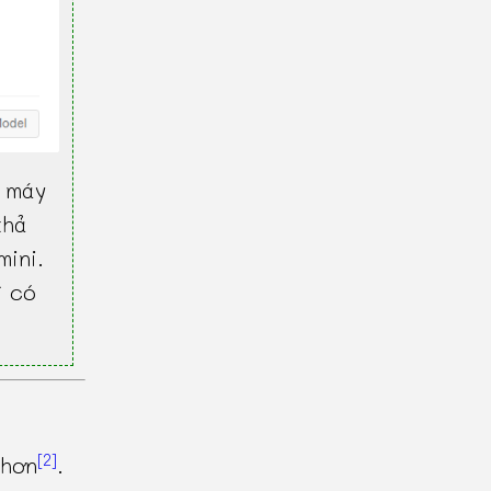
 máy
khả
mini.
ì có
[2]
hơn
.