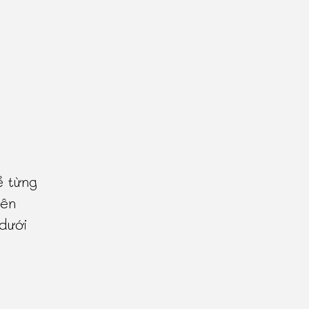
ề từng
tên
 dưới