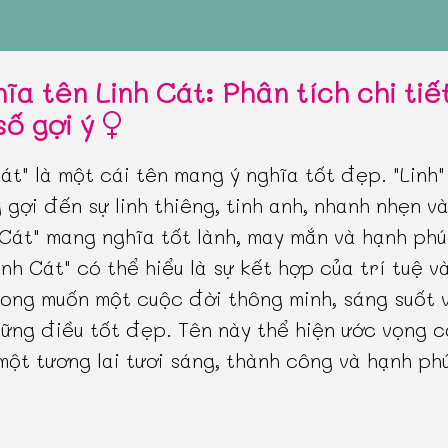
ĩa tên Linh Cát: Phân tích chi tiế
số gợi ý
Cát" là một cái tên mang ý nghĩa tốt đẹp. "Linh"
 gợi đến sự linh thiêng, tinh anh, nhanh nhẹn v
"Cát" mang nghĩa tốt lành, may mắn và hạnh phú
Linh Cát" có thể hiểu là sự kết hợp của trí tuệ v
ong muốn một cuộc đời thông minh, sáng suốt v
ững điều tốt đẹp. Tên này thể hiện ước vọng c
một tương lai tươi sáng, thành công và hạnh ph