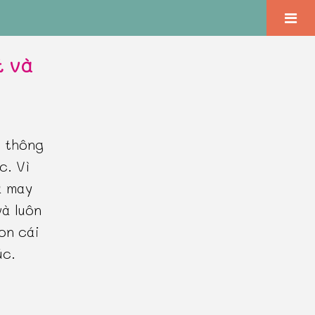
t và
à thông
c. Vì
à may
à luôn
on cái
úc.