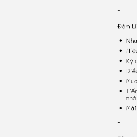
-
Đệm
L
Nha
Hiệ
Kỳ 
Điề
Mưa
Tiế
nhà
Mái
-