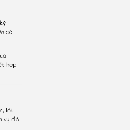
kỳ
ên
có
uá
ết hợp
, lót
m vụ đó