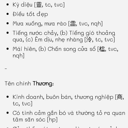
Kỳ diệu [靈, tc, tvc]
Điều tốt đẹp
Mưa xuống, mưa rào [霝, tvc, nqh]
Tiếng nước chảy, (b) Tiếng gió thoảng
qua, (c) Êm dịu, nhẹ nhàng [泠, tc, tvc]
Mái hiên, (b) Chấn song cửa sổ [櫺, tvc,
nqh]
-
Tên chính
Thương
:
Kinh doanh, buôn bán, thương nghiệp [商,
tc, tvc]
Có tình cảm gắn bó và thường tỏ ra quan
tâm săn sóc [hp]