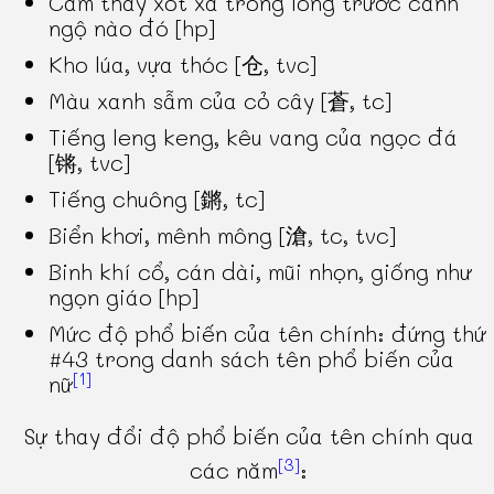
Cảm thấy xót xa trong lòng trước cảnh
ngộ nào đó [hp]
Kho lúa, vựa thóc [仓, tvc]
Màu xanh sẫm của cỏ cây [蒼, tc]
Tiếng leng keng, kêu vang của ngọc đá
[锵, tvc]
Tiếng chuông [鏘, tc]
Biển khơi, mênh mông [滄, tc, tvc]
Binh khí cổ, cán dài, mũi nhọn, giống như
ngọn giáo [hp]
Mức độ phổ biến của tên chính: đứng thứ
#43 trong danh sách tên phổ biến của
[1]
nữ
Sự thay đổi độ phổ biến của tên chính qua
[3]
các năm
: