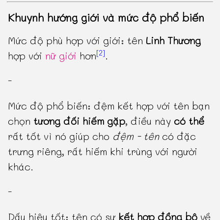
Khuynh hướng giới và mức độ phổ biến
Mức độ phù hợp với giới: tên
Linh Thương
[2]
hợp với
nữ giới
hơn
.
-
Mức độ phổ biến: đệm kết hợp với tên bạn
chọn
tương đối hiếm gặp
, điều này
có thể
rất tốt vì nó giúp cho
đệm - tên
có đặc
trưng riêng, rất hiếm khi trùng với người
khác.
-
Dấu hiệu tốt: tên có sự
kết hợp đồng bộ
về