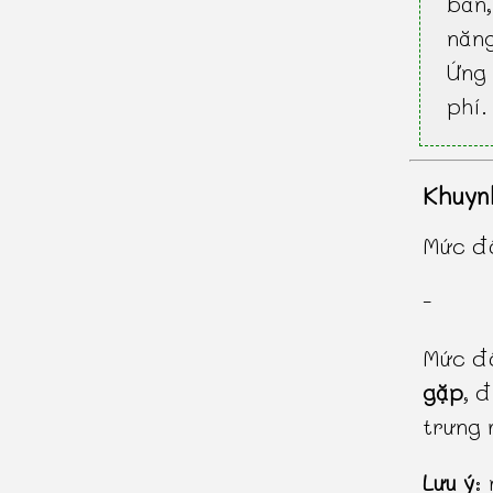
bàn
năn
Ứng 
phí.
Khuyn
Mức độ
-
Mức độ
gặp
, 
trưng 
Lưu ý
: