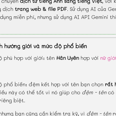
, chuyên
dịch từ tiếng Anh sang tiếng Việt
, với 
g dịch
trang web & file PDF
. Sử dụng AI của Ge
dụng miễn phí, nhưng sử dụng AI API Gemini th
h hướng giới và mức độ phổ biến
 phù hợp với giới: tên
Hân Uyên
hợp với
nữ giớ
 phổ biến: đệm kết hợp với tên bạn chọn
rất 
điều này có thể tốt vì nó giúp cho
đệm - tên
có
riêng biệt.
 nhưng bạn cũng cần kiểm tra kỹ, vì
đệm - tên
r