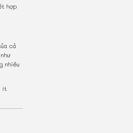
ết hợp
của cả
 như
g nhiều
 ít