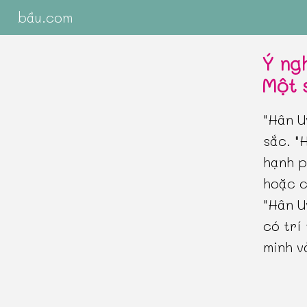
bầu.com
Ý ng
Một 
"Hân U
sắc. "
hạnh p
hoặc c
"Hân U
có trí
minh v