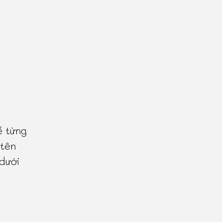
ề từng
 tên
 dưới