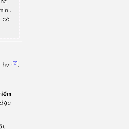
khả
mini.
ì có
[2]
i
hơn
.
hiếm
 đặc
ất