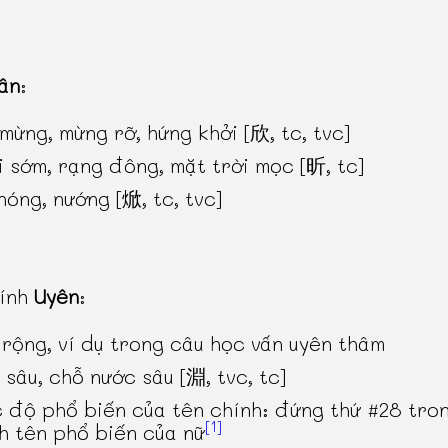
ân
:
 mừng, mừng rỡ, hứng khởi [欣, tc, tvc]
i sớm, rạng đông, mặt trời mọc [昕, tc]
nóng, nướng [焮, tc, tvc]
hính
Uyên
:
 rộng, ví dụ trong câu học vấn uyên thâm
 sâu, chỗ nước sâu [淵, tvc, tc]
 độ phổ biến của tên chính: đứng thứ #28 tro
[1]
h tên phổ biến của nữ