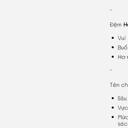
-
Đệm
H
Vui
Buổ
Hơ 
-
Tên c
Sâu
Vực
Mức
sác