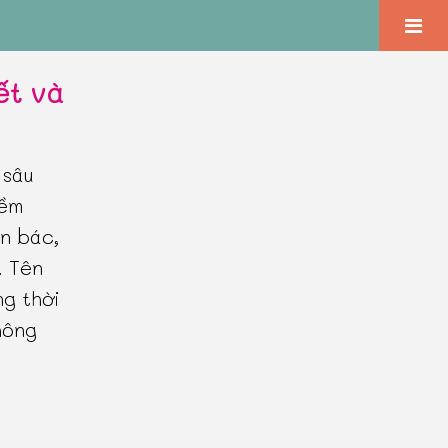
ết và
 sâu
iềm
ên bác,
. Tên
ng thời
hông