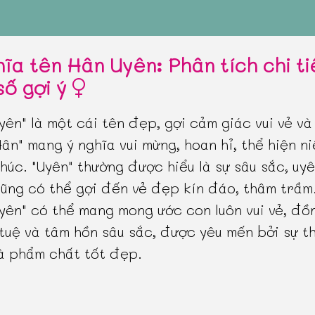
hĩa tên Hân Uyên: Phân tích chi ti
số gợi ý
yên" là một cái tên đẹp, gợi cảm giác vui vẻ và
Hân" mang ý nghĩa vui mừng, hoan hỉ, thể hiện n
húc. "Uyên" thường được hiểu là sự sâu sắc, uy
ũng có thể gợi đến vẻ đẹp kín đáo, thâm trầm
yên" có thể mang mong ước con luôn vui vẻ, đồ
 tuệ và tâm hồn sâu sắc, được yêu mến bởi sự t
à phẩm chất tốt đẹp.