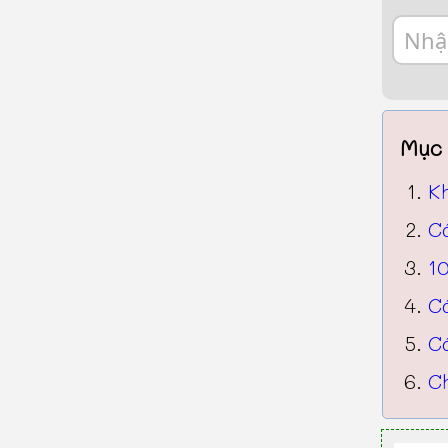
Mục 
K
C
10
C
C
Ch