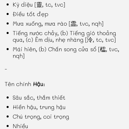
Kỳ diệu [靈, tc, tvc]
Điều tốt đẹp
Mưa xuống, mưa rào [霝, tvc, nqh]
Tiếng nước chảy, (b) Tiếng gió thoảng
qua, (c) Êm dịu, nhẹ nhàng [泠, tc, tvc]
Mái hiên, (b) Chấn song cửa sổ [櫺, tvc,
nqh]
-
Tên chính
Hậu
:
Sâu sắc, thắm thiết
Hiền hậu, trung hậu
Chú trọng, coi trọng
Nhiều