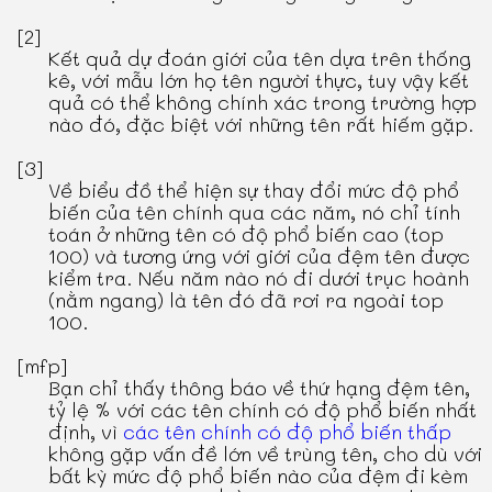
[2]
Kết quả dự đoán giới của tên dựa trên thống
kê, với mẫu lớn họ tên người thực, tuy vậy kết
quả có thể không chính xác trong trường hợp
nào đó, đặc biệt với những tên rất hiếm gặp.
[3]
Về biểu đồ thể hiện sự thay đổi mức độ phổ
biến của tên chính qua các năm, nó chỉ tính
toán ở những tên có độ phổ biến cao (top
100) và tương ứng với giới của đệm tên được
kiểm tra. Nếu năm nào nó đi dưới trục hoành
(nằm ngang) là tên đó đã rơi ra ngoài top
100.
[mfp]
Bạn chỉ thấy thông báo về thứ hạng đệm tên,
tỷ lệ % với các tên chính có độ phổ biến nhất
định, vì
các tên chính có độ phổ biến thấp
không gặp vấn đề lớn về trùng tên, cho dù với
bất kỳ mức độ phổ biến nào của đệm đi kèm