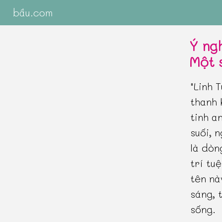
bầu.com
Ý ngh
Một 
"Linh 
thanh 
tinh a
suối, 
là dòn
trí tu
tên nà
sáng, 
sống.