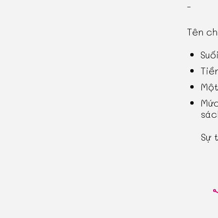
-
Tên c
Suố
Tiề
Một
Mức
sác
Sự 