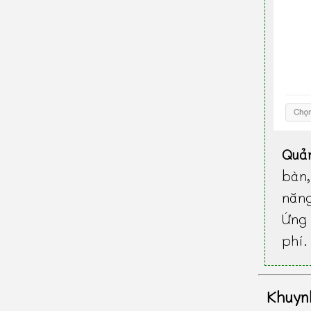
Quả
bàn
năn
Ứng 
phí.
Khuyn