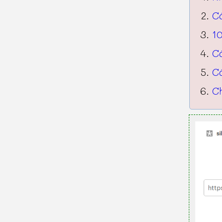
C
10
C
C
Ch