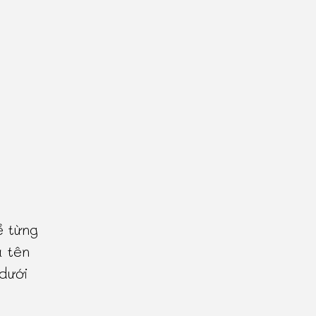
ề từng
à tên
 dưới