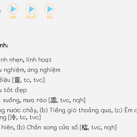
:
inh
:
nh nhẹn, linh hoạt
u nghiệm, ứng nghiệm
diệu [靈, tc, tvc]
u tốt đẹp
 xuống, mưa rào [霝, tvc, nqh]
ng nước chảy, (b) Tiếng gió thoảng qua, (c) Êm d
ng [泠, tc, tvc]
 hiên, (b) Chấn song cửa sổ [櫺, tvc, nqh]