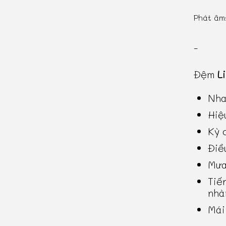
Phát âm
-
Đệm
L
Nha
Hiệ
Kỳ 
Điề
Mưa
Tiế
nhà
Mái