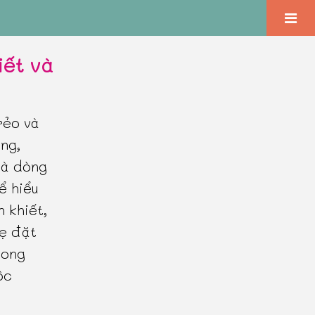
iết và
rẻo và
êng,
là dòng
ể hiểu
n khiết,
mẹ đặt
rong
ộc