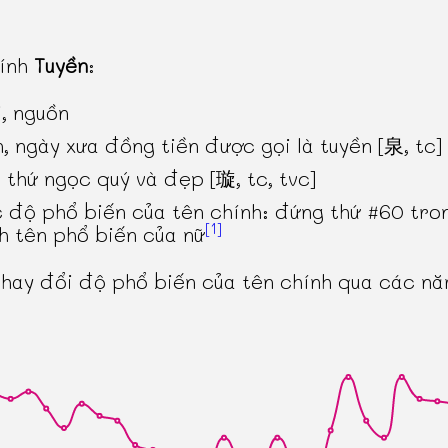
hính
Tuyền
:
i, nguồn
n, ngày xưa đồng tiền được gọi là tuyền [泉, tc]
 thứ ngọc quý và đẹp [璇, tc, tvc]
 độ phổ biến của tên chính: đứng thứ #60 tro
[1]
h tên phổ biến của nữ
thay đổi độ phổ biến của tên chính qua các n