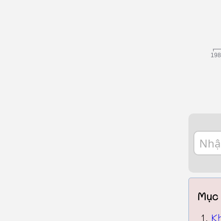
Mục 
K