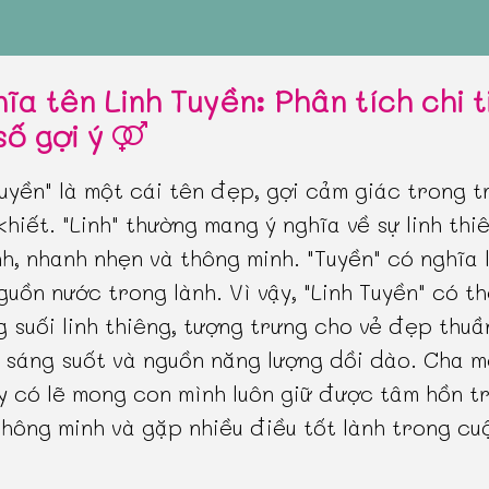
ĩa tên Linh Tuyền: Phân tích chi t
số gợi ý
Tuyền" là một cái tên đẹp, gợi cảm giác trong t
khiết. "Linh" thường mang ý nghĩa về sự linh thi
nh, nhanh nhẹn và thông minh. "Tuyền" có nghĩa 
nguồn nước trong lành. Vì vậy, "Linh Tuyền" có th
g suối linh thiêng, tượng trưng cho vẻ đẹp thuầ
ệ sáng suốt và nguồn năng lượng dồi dào. Cha 
y có lẽ mong con mình luôn giữ được tâm hồn t
thông minh và gặp nhiều điều tốt lành trong cu