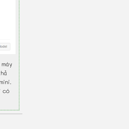
 máy
khả
mini.
ì có