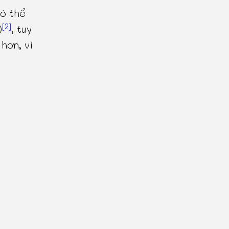
ó thể
[2]
)
, tuy
hơn, vì