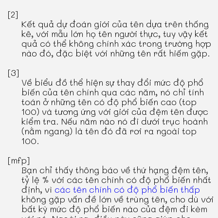
[2]
Kết quả dự đoán giới của tên dựa trên thống
kê, với mẫu lớn họ tên người thực, tuy vậy kết
quả có thể không chính xác trong trường hợp
nào đó, đặc biệt với những tên rất hiếm gặp.
[3]
Về biểu đồ thể hiện sự thay đổi mức độ phổ
biến của tên chính qua các năm, nó chỉ tính
toán ở những tên có độ phổ biến cao (top
100) và tương ứng với giới của đệm tên được
kiểm tra. Nếu năm nào nó đi dưới trục hoành
(nằm ngang) là tên đó đã rơi ra ngoài top
100.
[mfp]
Bạn chỉ thấy thông báo về thứ hạng đệm tên,
tỷ lệ % với các tên chính có độ phổ biến nhất
định, vì
các tên chính có độ phổ biến thấp
không gặp vấn đề lớn về trùng tên, cho dù với
bất kỳ mức độ phổ biến nào của đệm đi kèm