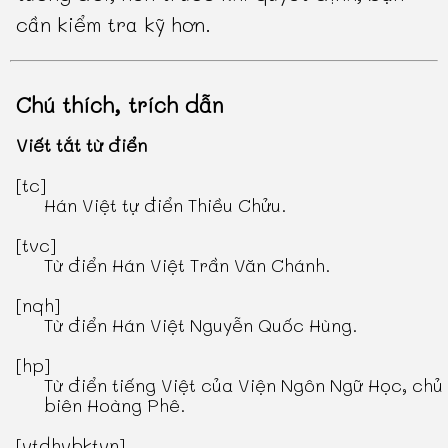
cần kiểm tra kỹ hơn.
Chú thích, trích dẫn
Viết tắt từ điển
[tc]
Hán Việt tự điển Thiều Chửu
.
[tvc]
Từ điển Hán Việt Trần Văn Chánh
.
[nqh]
Từ điển Hán Việt Nguyễn Quốc Hùng
.
[hp]
Từ điển tiếng Việt
của Viện Ngôn Ngữ Học, chủ
biên Hoàng Phê.
[vtdhvbktvn]