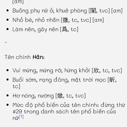
[am]
Buồng phụ nữ ở, khuê phòng [闈, tvc] [am]
Nhỏ bé, nhỏ nhắn [微, tc, tvc] [am]
Làm nên, gây nên [爲, tc]
-
Tên chính
Hân
:
Vui mừng, mừng rỡ, hứng khởi [欣, tc, tvc]
Buổi sớm, rạng đông, mặt trời mọc [昕,
tc]
Hơ nóng, nướng [焮, tc, tvc]
Mức độ phổ biến của tên chính: đứng thứ
#29 trong danh sách tên phổ biến của
[1]
nữ