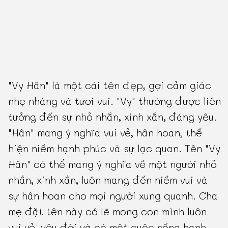
"Vy Hân" là một cái tên đẹp, gợi cảm giác
nhẹ nhàng và tươi vui. "Vy" thường được liên
tưởng đến sự nhỏ nhắn, xinh xắn, đáng yêu.
"Hân" mang ý nghĩa vui vẻ, hân hoan, thể
hiện niềm hạnh phúc và sự lạc quan. Tên "Vy
Hân" có thể mang ý nghĩa về một người nhỏ
nhắn, xinh xắn, luôn mang đến niềm vui và
sự hân hoan cho mọi người xung quanh. Cha
mẹ đặt tên này có lẽ mong con mình luôn
vui vẻ, yêu đời và có một cuộc sống hạnh